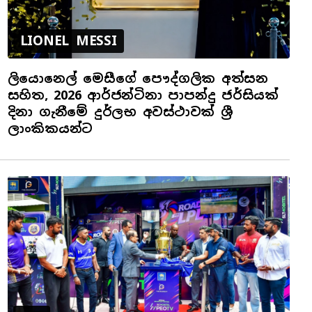
LIONEL MESSI
ලියොනෙල් මෙසීගේ පෞද්ගලික අත්සන
සහිත, 2026 ආර්ජන්ටිනා පාපන්දු ජර්සියක්
දිනා ගැනීමේ දුර්ලභ අවස්ථාවක් ශ්‍රී
ලාංකිකයන්ට