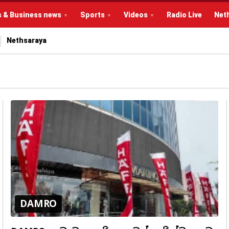
s & Business news
Sports
Videos
Radio Live
Net
Nethsaraya
DAMRO