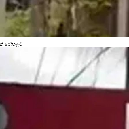
11ක් රෝහලට