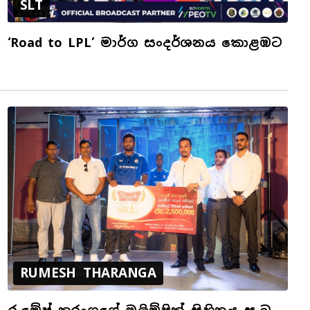
SLT
‘Road to LPL’ මාර්ග සංදර්ශනය කොළඹට
RUMESH THARANGA