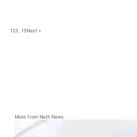
1
2
3
…
15
Next »
More From Neth News