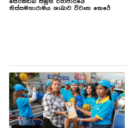
සෙරන්ඩිබ් සමූහ ව්‍යාපාරයේ
තිස්සමහාරාමය ශාඛාව විවෘත කෙරේ