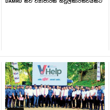
DAMRO නව ව්‍යාපාරික හවුල්කාරිත්වයකට