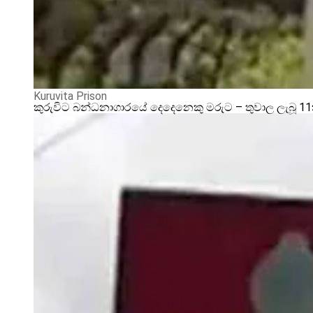
Kuruvita Prison
කුරුවිට බන්ධනාගාරයේ දෙදෙනෙකු මරුට – තුවාල ලැබූ 