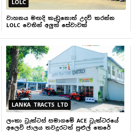
LOLC
වාහනය මඟදි කැඩුනොත් උදව් කරන්න
LOLC වෙතින් අලුත් සේවාවක්
LANKA TRACTS LTD
ලංකා ට්‍රැක්ටස් සමාගමේ ACE ට්‍රැක්ටරයේ
අලෙවි ජාලය තවදුරටත් පුළුල් කෙරේ