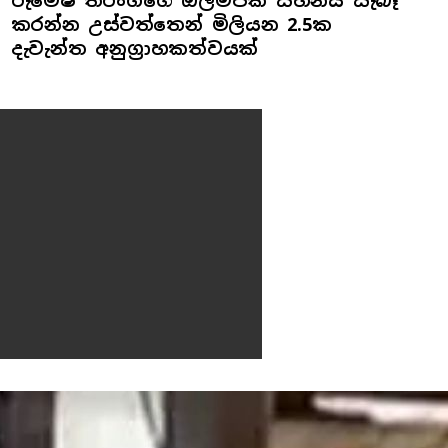
රුමේෂ් තරංගගේ ඔලිම්පික් සිහිනය සැබෑ
කරන්න උස්වත්තෙන් මිලියන 2.5ක
දැවැන්ත අනුග්‍රාහකත්වයක්