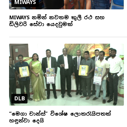
MIWAYS
MIWAYS නමින් නවතම කුලී රථ සහ
ඩිලිවරි සේවා යෙදවුමක්
DLB
“මෙගා චාන්ස්” විශේෂ ලොතරැයිපතක්
හඳුන්වා දෙයි