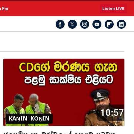
h Fm
Listen LIVE
KAṆIN KOṆIN