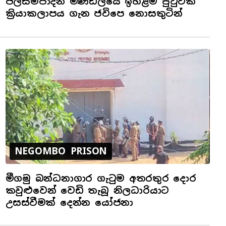
ජලසම්පාදන මණ්ඩලයේ ඉහළම පුටුවක
ක්‍රියාකලාපය ගැන ජවිපෙ නොසතුටින්
NEGOMBO PRISON
මීගමු බන්ධනාගාර ගැටුම අතරතුර දොර
කවුළුවෙන් වෙඩි තැබූ නිලධාරියාට
උසස්වීමක් දෙන්න යෝජනා