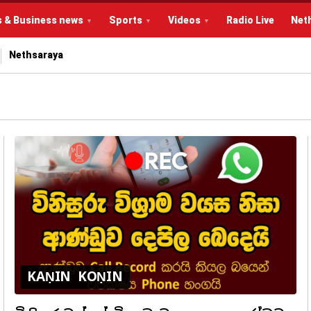
s & Business news
Sports
Videos
Radio Live
Net
Nethsaraya
KAṆIN KOṆIN