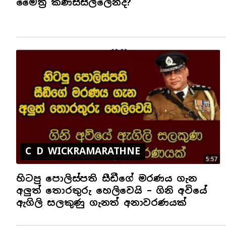
මෛත්‍රී කණස්සල්ලෙන්ද?
C D WICKRAMARATHNE
හිටපු පොලිස්පති සීඩීගේ මරණය ගැන
අලුත් තොරතුරු හෙලිවෙයි – ගිනි අවියේ
ඇගිලි සලකුණු ගැනත් අනාවරණයක්