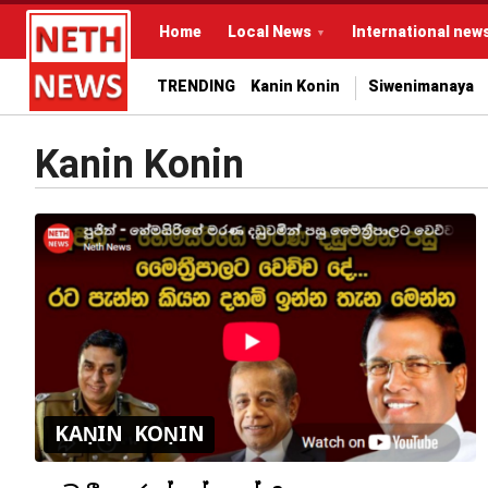
Home
Local News
International new
TRENDING
Kanin Konin
Siwenimanaya
Kanin Konin
KAṆIN KOṆIN