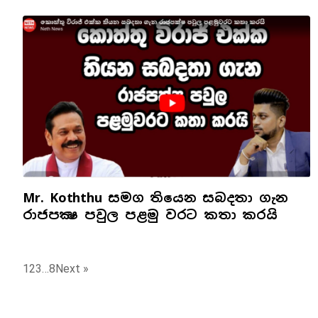
Mr. Koththu සමග තියෙන සබදතා ගැන
රාජපක්‍ෂ පවුල පළමු වරට කතා කරයි
1
2
3
…
8
Next »