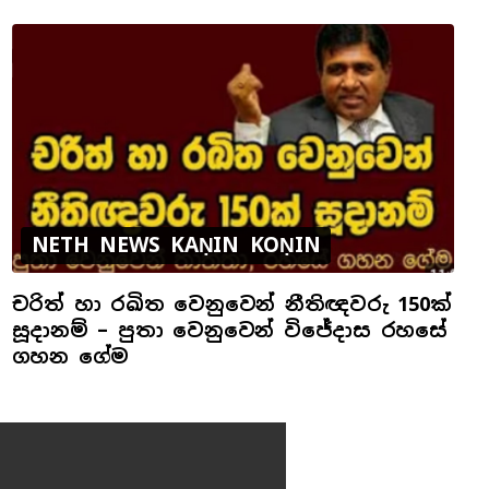
NETH NEWS KAṆIN KOṆIN
චරිත් හා රඛිත වෙනුවෙන් නීතිඥවරු 150ක්
සූදානම් – පුතා වෙනුවෙන් විජේදාස රහසේ
ගහන ගේම