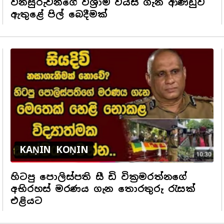
විනිසුරුවන්ගේ විශ්‍රාම වයස ගැන ආණ්ඩුව
ඇතුළේ පිල් බෙදීමක්
KAṆIN KOṆIN
හිටපු පොලිස්පති සී ඩි වික්‍රමරත්නගේ
අභිරහස් මරණය ගැන තොරතුරු රැසක්
එළියට