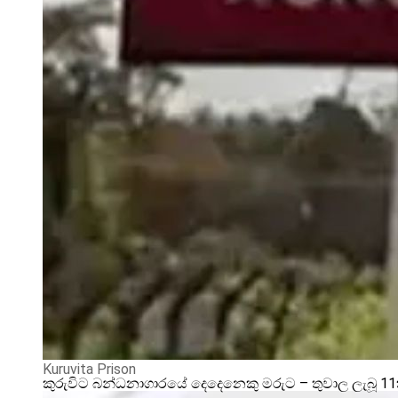
Kuruvita Prison
කුරුවිට බන්ධනාගාරයේ දෙදෙනෙකු මරුට – තුවාල ලැබූ 