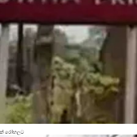
11ක් රෝහලට