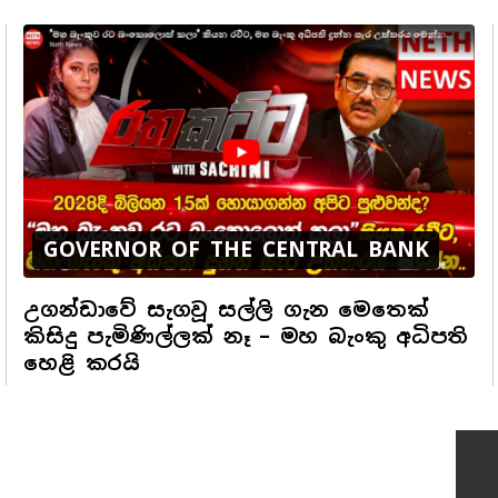
GOVERNOR OF THE CENTRAL BANK
උගන්ඩාවේ සැගවූ සල්ලි ගැන මෙතෙක්
කිසිදු පැමිණිල්ලක් නෑ – මහ බැංකු අධිපති
හෙළි කරයි