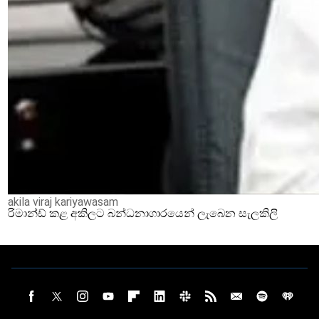
akila viraj kariyawasam
රිමාන්ඩ් කළ අකිලට බන්ධනාගාරයෙන් ලැබෙන සැලකිලි