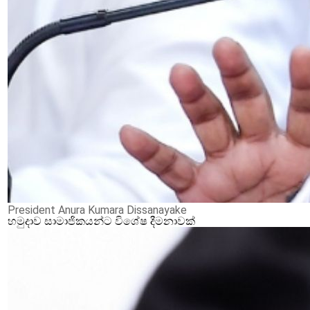
President Anura Kumara Dissanayake
හමුදාව සාමාජිකයන්ට විශේෂ දීමනාවක්