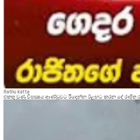
Rathu katta
එකතු වුණු විපක්‍ෂය ආණ්ඩුවට රිදෙන්න ඊළඟට කරන දේ රාජිත ර