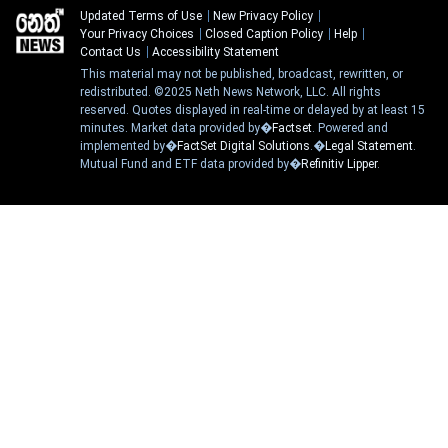
Updated Terms of Use
New Privacy Policy
Your Privacy Choices
Closed Caption Policy
Help
Contact Us
Accessibility Statement
This material may not be published, broadcast, rewritten, or
redistributed. ©2025 Neth News Network, LLC. All rights
reserved. Quotes displayed in real-time or delayed by at least 15
minutes. Market data provided by�
Factset
. Powered and
implemented by�
FactSet Digital Solutions
.�
Legal Statement
.
Mutual Fund and ETF data provided by�
Refinitiv Lipper
.