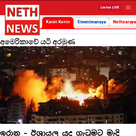
Listen LIVE
Kanin Konin
Siwenimanaya
Nethsaraya
අමෙරිකාවේ යටි අරමුණ
ඉරාන – ඊශ්‍රායල යුද ගැටුමට මැදි