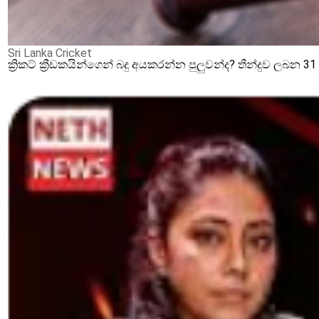
Sri Lanka Cricket
ක්‍රිකට් ක්‍රීඩකයින්ගෙන් බදු අයකරන්න පුලුවන්ද? තීන්දුව ලබන 3