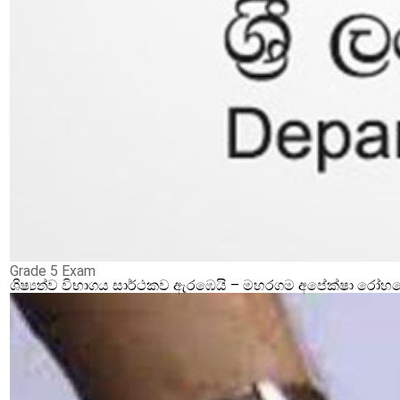
Grade 5 Exam
ශිෂ්‍යත්ව විභාගය සාර්ථකව ඇරඹෙයි – මහරගම අපේක්ෂා රෝහලේ