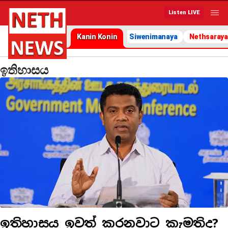
Listen LIVE
Kanin Konin
Siwenimanaya
Nethsaraya
ඉතිහාසය
ඉතිහාසය ඉවත් කරනවාට කැමතිද?