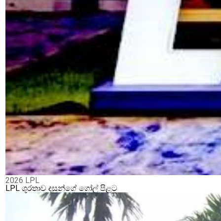
2026 LPL
LPL ශූරතාව දසුන්ගේ ගෝල් පිළට