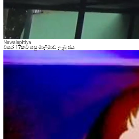
Nawalapitiya
වසර 17කට පසු මාලිමාව ලැබූ ජය