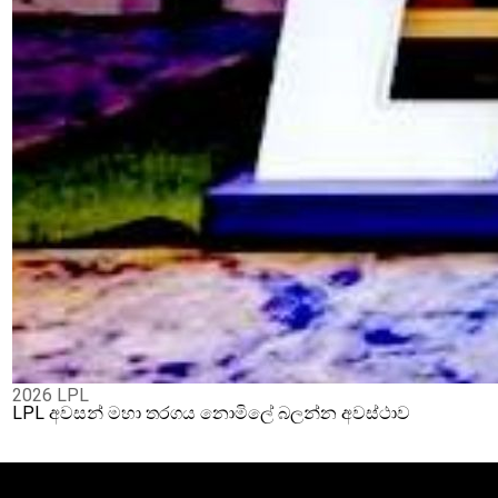
2026 LPL
LPL අවසන් මහා තරගය නොමිලේ බලන්න අවස්ථාව