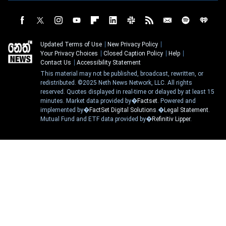
Updated Terms of Use
New Privacy Policy
Your Privacy Choices
Closed Caption Policy
Help
Contact Us
Accessibility Statement
This material may not be published, broadcast, rewritten, or
redistributed. ©2025 Neth News Network, LLC. All rights
reserved. Quotes displayed in real-time or delayed by at least 15
minutes. Market data provided by�
Factset
. Powered and
implemented by�
FactSet Digital Solutions
.�
Legal Statement
.
Mutual Fund and ETF data provided by�
Refinitiv Lipper
.