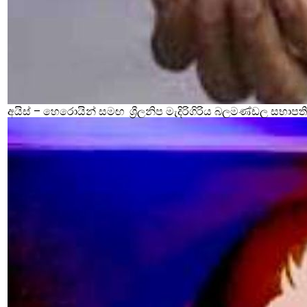
අයිස් – හෙරොයින් සමඟ ශ්‍රීලනිප මැදිරිගිරිය බලමණ්ඩල සභාපති