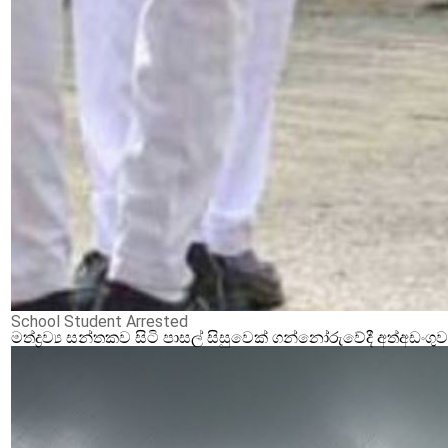
School Student Arrested
මත්ද්‍රව්‍ය සන්තකව සිටි පාසල් සිසුවෙක් ගන්නෝරුවේදී අත්අඩංගු