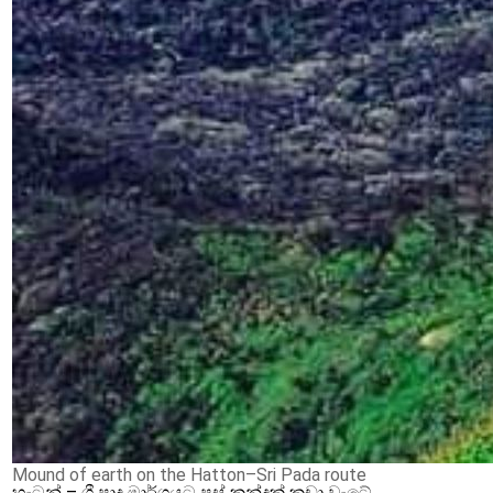
Mound of earth on the Hatton–Sri Pada route
හැටන් – ශ්‍රී පාද මාර්ගයට පස් කන්දක් කඩා වැටේ