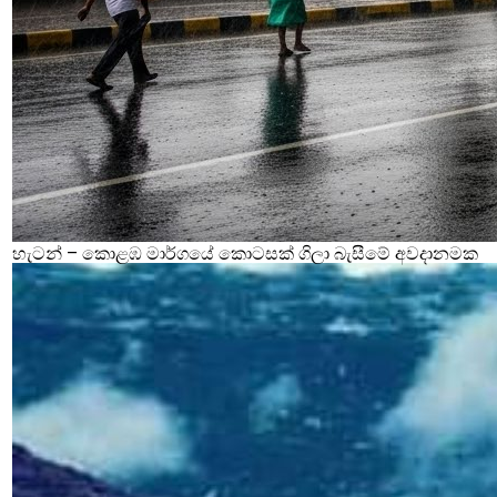
හැටන් – කොළඹ මාර්ගයේ කොටසක් ගිලා බැසීමේ අවදානමක