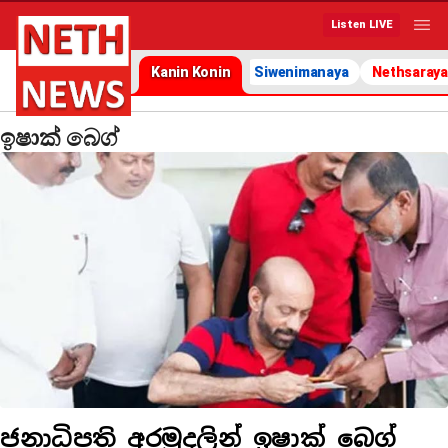
Listen LIVE
Kanin Konin
Siwenimanaya
Nethsaraya
ඉෂාක් බෙග්
ජනාධිපති අරමුදලින් ඉෂාක් බෙග්