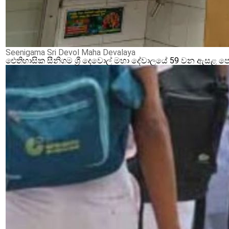
Seenigama Sri Devol Maha Devalaya
ඓතිහාසික සීනිගම ශ්‍රී දෙවොල් මහා දේවාලයේ 59 වන ඇසළ ප