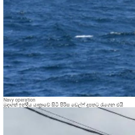
Navy operation
මුදාගත් ඉන්දීය යාත්‍රාවේ සිටි පිරිස ඩෙල්ෆ් දූපතට රැගෙන එයි