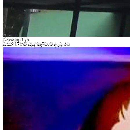
Nawalapitiya
වසර 17කට පසු මාලිමාව ලැබූ ජය