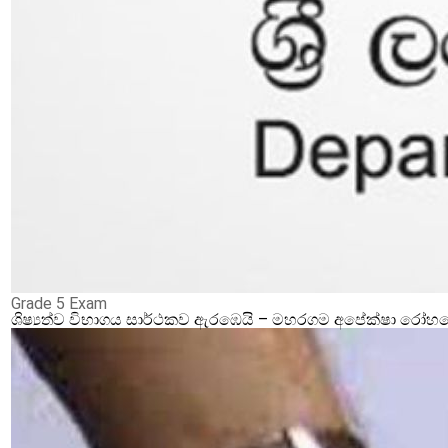
Grade 5 Exam
ශිෂ්‍යත්ව විභාගය සාර්ථකව ඇරඹෙයි – මහරගම අපේක්ෂා රෝහලේ