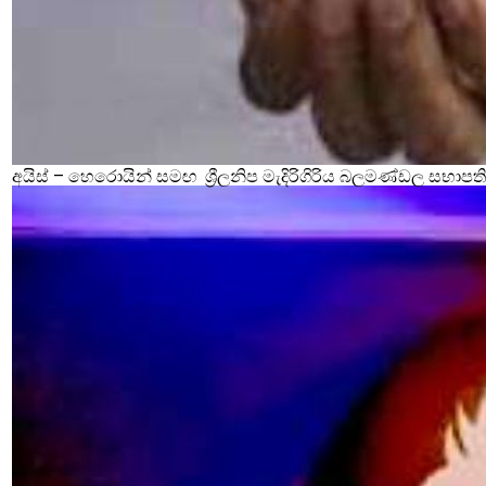
අයිස් – හෙරොයින් සමඟ ශ්‍රීලනිප මැදිරිගිරිය බලමණ්ඩල සභාපති