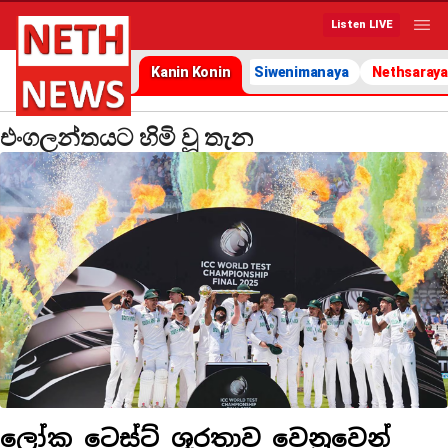
Listen LIVE
Kanin Konin
Siwenimanaya
Nethsaraya
එංගලන්තයට හිමි වූ තැන
ලෝක ටෙස්ට් ශූරතාව වෙනුවෙන්