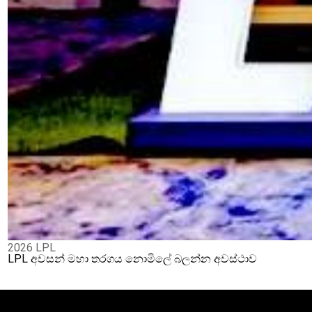
2026 LPL
LPL අවසන් මහා තරගය නොමිලේ බලන්න අවස්ථාව