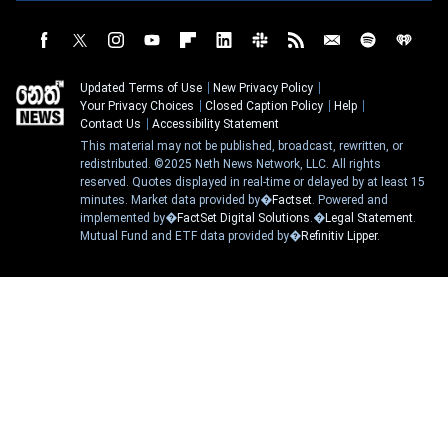
Updated Terms of Use
New Privacy Policy
Your Privacy Choices
Closed Caption Policy
Help
Contact Us
Accessibility Statement
This material may not be published, broadcast, rewritten, or
redistributed. ©2025 Neth News Network, LLC. All rights
reserved. Quotes displayed in real-time or delayed by at least 15
minutes. Market data provided by�
Factset
. Powered and
implemented by�
FactSet Digital Solutions
.�
Legal Statement
.
Mutual Fund and ETF data provided by�
Refinitiv Lipper
.