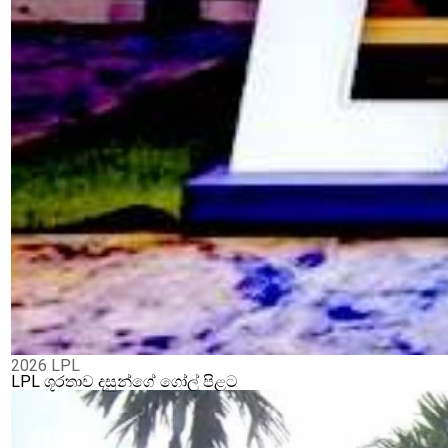
2026 LPL
LPL ශූරතාව දසුන්ගේ ගෝල් පිළට