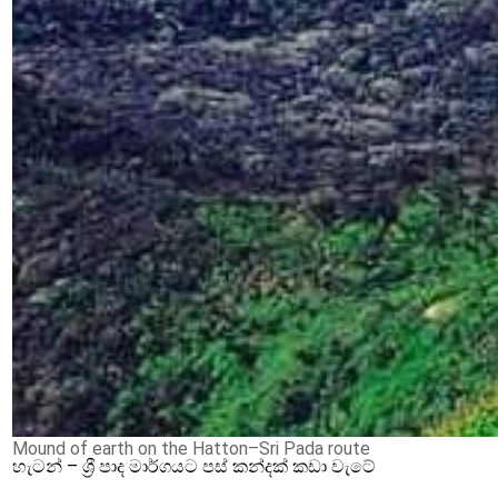
Mound of earth on the Hatton–Sri Pada route
හැටන් – ශ්‍රී පාද මාර්ගයට පස් කන්දක් කඩා වැටේ