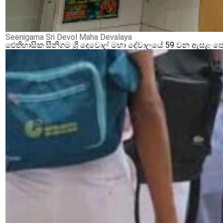
Seenigama Sri Devol Maha Devalaya
ඓතිහාසික සීනිගම ශ්‍රී දෙවොල් මහා දේවාලයේ 59 වන ඇසළ ප