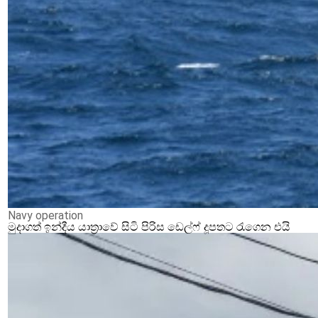
Navy operation
මුදාගත් ඉන්දීය යාත්‍රාවේ සිටි පිරිස ඩෙල්ෆ් දූපතට රැගෙන එයි