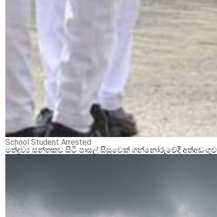
School Student Arrested
මත්ද්‍රව්‍ය සන්තකව සිටි පාසල් සිසුවෙක් ගන්නෝරුවේදී අත්අඩංගු