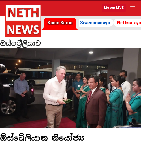
Listen LIVE
Kanin Konin
Siwenimanaya
Nethsaraya
ඕස්ට්‍රේලියාව
ඕස්ට්‍රේලියානු නියෝජ්‍ය