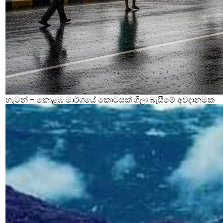
හැටන් – කොළඹ මාර්ගයේ කොටසක් ගිලා බැසීමේ අවදානමක