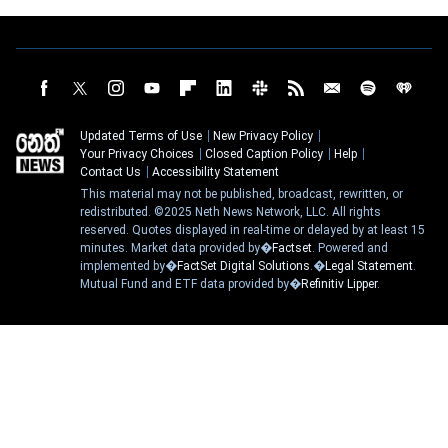
Updated Terms of Use
New Privacy Policy
Your Privacy Choices
Closed Caption Policy
Help
Contact Us
Accessibility Statement
This material may not be published, broadcast, rewritten, or
redistributed. ©2025 Neth News Network, LLC. All rights
reserved. Quotes displayed in real-time or delayed by at least 15
minutes. Market data provided by�
Factset
. Powered and
implemented by�
FactSet Digital Solutions
.�
Legal Statement
.
Mutual Fund and ETF data provided by�
Refinitiv Lipper
.