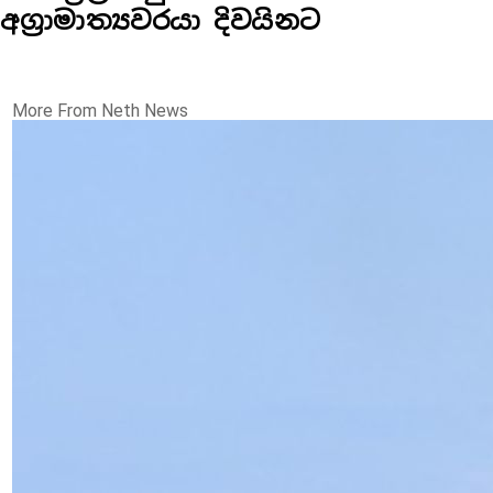
අග්‍රාමාත්‍යවරයා දිවයිනට
More From Neth News