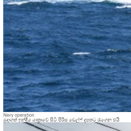
Navy operation
මුදාගත් ඉන්දීය යාත්‍රාවේ සිටි පිරිස ඩෙල්ෆ් දූපතට රැගෙන එයි