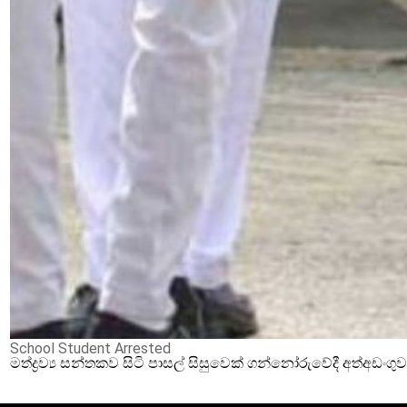
School Student Arrested
මත්ද්‍රව්‍ය සන්තකව සිටි පාසල් සිසුවෙක් ගන්නෝරුවේදී අත්අඩංගු