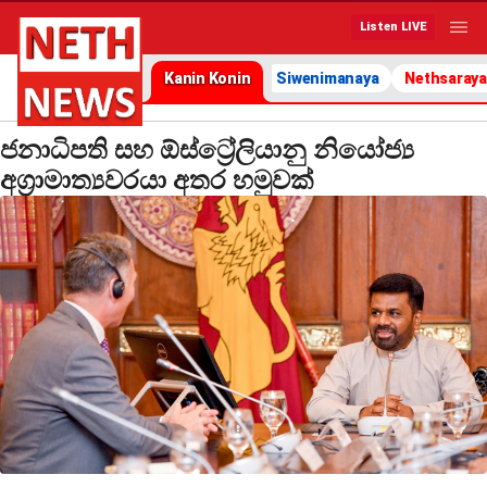
Listen LIVE
Kanin Konin
Siwenimanaya
Nethsaraya
ජනාධිපති සහ ඕස්ට්‍රේලියානු නියෝජ්‍ය
අග්‍රාමාත්‍යවරයා අතර හමුවක්