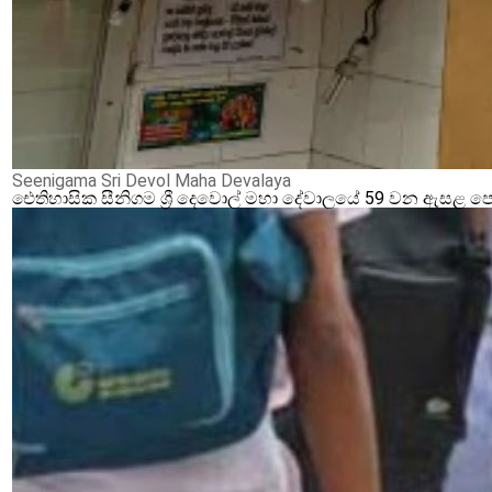
Seenigama Sri Devol Maha Devalaya
ඓතිහාසික සීනිගම ශ්‍රී දෙවොල් මහා දේවාලයේ 59 වන ඇසළ ප