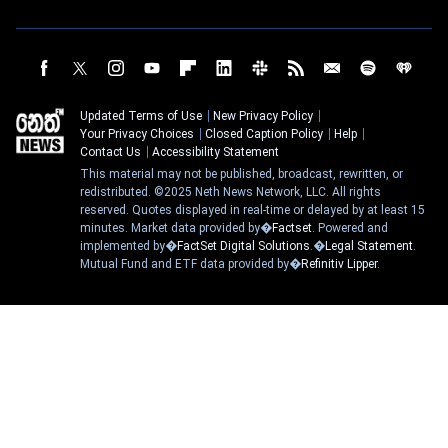
Updated Terms of Use
New Privacy Policy
Your Privacy Choices
Closed Caption Policy
Help
Contact Us
Accessibility Statement
This material may not be published, broadcast, rewritten, or
redistributed. ©2025 Neth News Network, LLC. All rights
reserved. Quotes displayed in real-time or delayed by at least 15
minutes. Market data provided by�
Factset
. Powered and
implemented by�
FactSet Digital Solutions
.�
Legal Statement
.
Mutual Fund and ETF data provided by�
Refinitiv Lipper
.