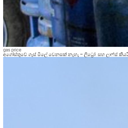
gas price
අගෝස්තුවේ ගෑස් මිලේ වෙනසක් නැහැ – ලිට්‍රෝ සහ ලාෆ්ස් කියය