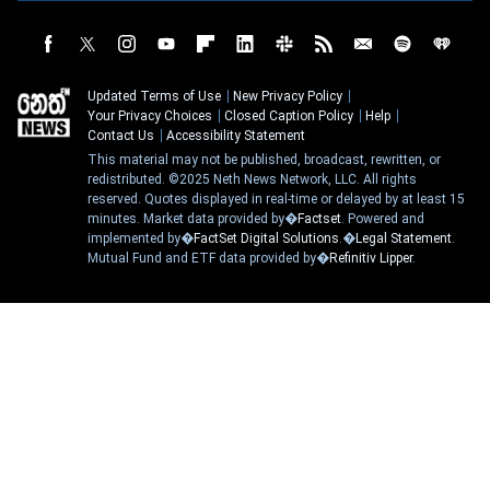
Updated Terms of Use
New Privacy Policy
Your Privacy Choices
Closed Caption Policy
Help
Contact Us
Accessibility Statement
This material may not be published, broadcast, rewritten, or
redistributed. ©2025 Neth News Network, LLC. All rights
reserved. Quotes displayed in real-time or delayed by at least 15
minutes. Market data provided by�
Factset
. Powered and
implemented by�
FactSet Digital Solutions
.�
Legal Statement
.
Mutual Fund and ETF data provided by�
Refinitiv Lipper
.