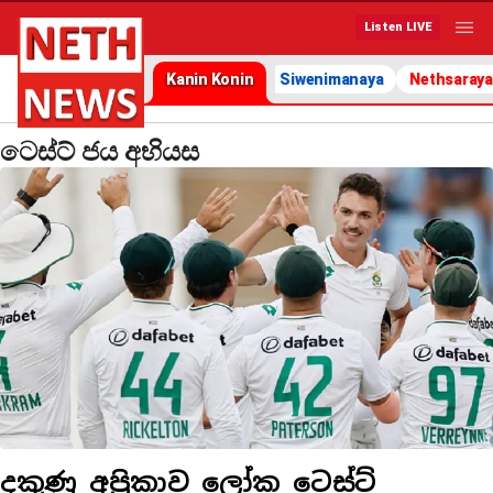
Listen LIVE
Kanin Konin
Siwenimanaya
Nethsaraya
ටෙස්ට් ජය අභියස
දකුණු අප්‍රිකාව ලෝක ටෙස්ට්