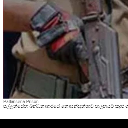
Pallansena Prison
පල්ලන්සේන බන්ධනාගාරයේ නොසන්සුන්තාව පාලනයට කදුළු ගෑස්