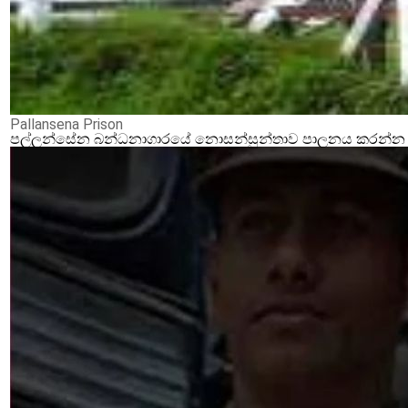
Pallansena Prison
පල්ලන්සේන බන්ධනාගාරයේ නොසන්සුන්තාව පාලනය කරන්න ආර