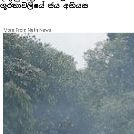
ශූරතාවලියේ ජය අභියස
More From Neth News