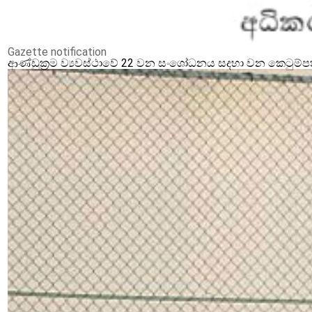
Gazette notification
ආණ්ඩුක්‍රම ව්‍යවස්ථාවේ 22 වන සංශෝධනය සදහා වන කෙටුම්