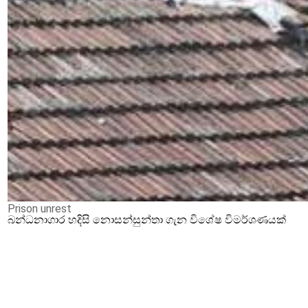
Prison unrest
බන්ධනාගාර හදිසි නොසන්සුන්තා ගැන විශේෂ විමර්ශණයක්