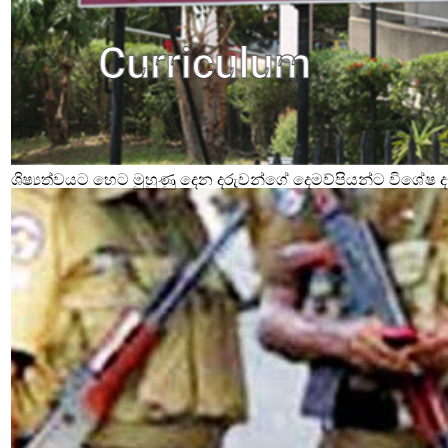
ශිෂ්‍යත්වයට හෙට මුහුණු දෙන දරුවන්ගේ දෙමව්පියන්ට විශේෂ දැ