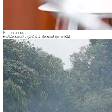
Prison unrest
බන්ධනාගාර ගැටළුවට ජනපති අත තබයි