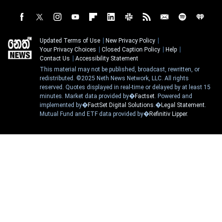
Updated Terms of Use
New Privacy Policy
Your Privacy Choices
Closed Caption Policy
Help
Contact Us
Accessibility Statement
This material may not be published, broadcast, rewritten, or
redistributed. ©2025 Neth News Network, LLC. All rights
reserved. Quotes displayed in real-time or delayed by at least 15
minutes. Market data provided by�
Factset
. Powered and
implemented by�
FactSet Digital Solutions
.�
Legal Statement
.
Mutual Fund and ETF data provided by�
Refinitiv Lipper
.