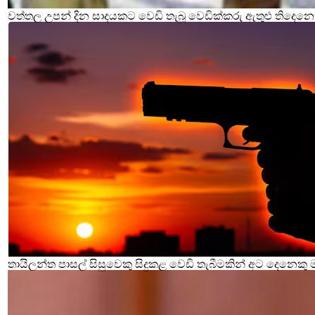
වත්තල උපන් දින සාදයකට වෙඩි තැබූ වෙඩික්කරු ඇතුළු තිදෙනෙ
තායිලන්ත පාසල් සිසුවෙකු සිදුකළ වෙඩි තැබීමකින් අට දෙනෙකු 