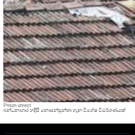
Prison unrest
බන්ධනාගාර හදිසි නොසන්සුන්තා ගැන විශේෂ විමර්ශණයක්