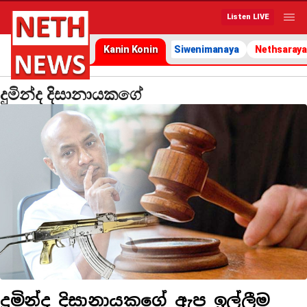
Listen LIVE
Kanin Konin
Siwenimanaya
Nethsaraya
දුමින්ද දිසානායකගේ
දුමින්ද දිසානායකගේ ඇප ඉල්ලීම