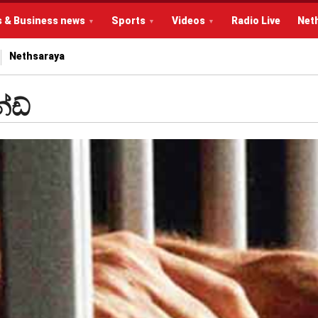
s & Business news
Sports
Videos
Radio Live
Net
Nethsaraya
්ඩ්