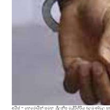
අයිස් – හෙරොයින් සමඟ ශ්‍රීලනිප මැදිරිගිරිය බලමණ්ඩල ස