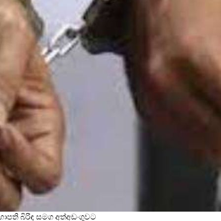
භාපති බිරිඳ සමග අත්අඩංගුවට