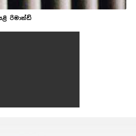
ි රිමාන්ඩ්