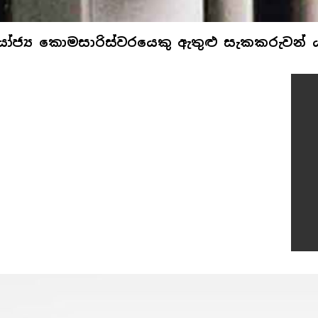
ෝජ්‍ය කොමසාරිස්වරයෙකු ඇතුළු සැකකරුවන් යළ