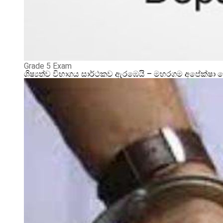
Grade 5 Exam
ශිෂ්‍යත්ව විභාගය සාර්ථකව ඇරඹෙයි – මහරගම අපේක්ෂා 