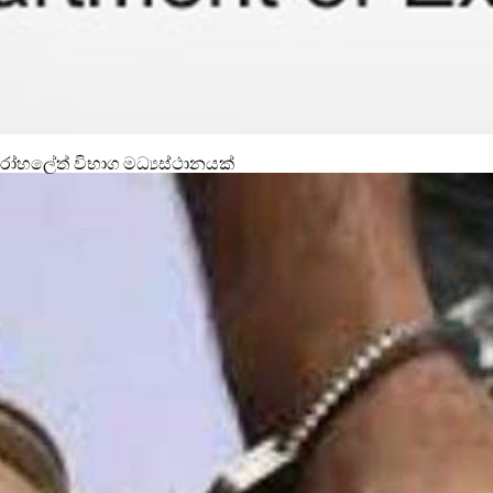
රෝහලේත් විභාග මධ්‍යස්ථානයක්