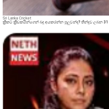
Sri Lanka Cricket
ක්‍රිකට් ක්‍රීඩකයින්ගෙන් බදු අයකරන්න පුලුවන්ද? තීන්දුව ලබන 3