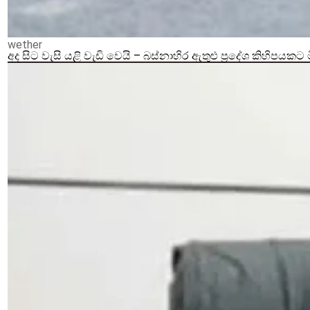
wether
අද සිට වැසි යළි වැඩි වෙයි – බස්නාහිර ඇතුළු ප්‍රදේශ කිහිපයකට 