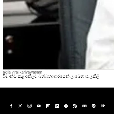
akila viraj kariyawasam
රිමාන්ඩ් කළ අකිලට බන්ධනාගාරයෙන් ලැබෙන සැලකිලි