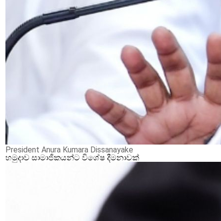
President Anura Kumara Dissanayake
හමුදාව සාමාජිකයන්ට විශේෂ දීමනාවක්