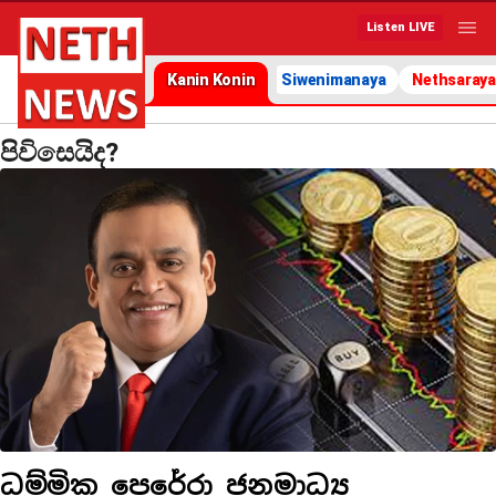
Listen LIVE
Kanin Konin
Siwenimanaya
Nethsaraya
පිවිසෙයිද?
ධම්මික පෙරේරා ජනමාධ්‍ය