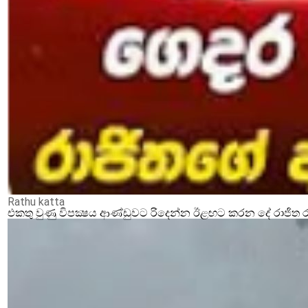
Rathu katta
එකතු වුණු විපක්‍ෂය ආණ්ඩුවට රිදෙන්න ඊළඟට කරන දේ රාජිත ර