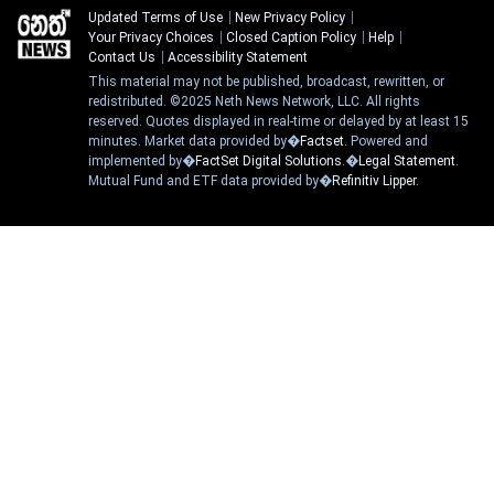
Updated Terms of Use
New Privacy Policy
Your Privacy Choices
Closed Caption Policy
Help
Contact Us
Accessibility Statement
This material may not be published, broadcast, rewritten, or
redistributed. ©2025 Neth News Network, LLC. All rights
reserved. Quotes displayed in real-time or delayed by at least 15
minutes. Market data provided by�
Factset
. Powered and
implemented by�
FactSet Digital Solutions
.�
Legal Statement
.
Mutual Fund and ETF data provided by�
Refinitiv Lipper
.