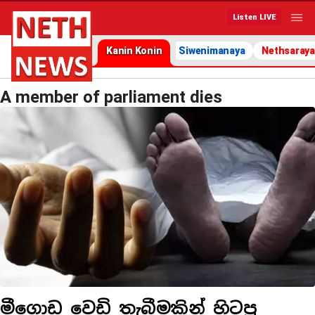
Listen LIVE
Kanin Konin
Siwenimanaya
Nethsaraya
A member of parliament dies
මීගොඩ වෙඩි තැබීමකින් හිටපු