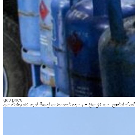
gas price
අගෝස්තුවේ ගෑස් මිලේ වෙනසක් නැහැ – ලිට්‍රෝ සහ ලාෆ්ස් කියය