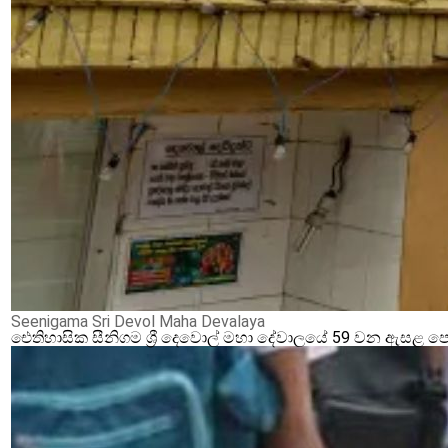
Seenigama Sri Devol Maha Devalaya
ඓතිහාසික සීනිගම ශ්‍රී දෙවොල් මහා දේවාලයේ 59 වන ඇසළ ප