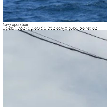
Navy operation
මුදාගත් ඉන්දීය යාත්‍රාවේ සිටි පිරිස ඩෙල්ෆ් දූපතට රැගෙන එයි