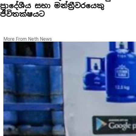
ප්‍රාදේශීය සභා මන්ත්‍රීවරයෙකු
ජීවිතක්ෂයට
More From Neth News