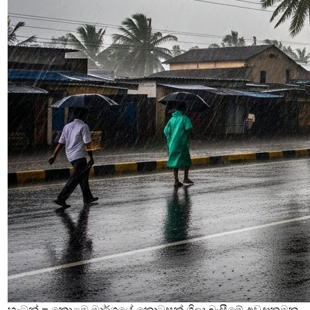
හැටන් – කොළඹ මාර්ගයේ කොටසක් ගිලා බැසීමේ අවදානමක