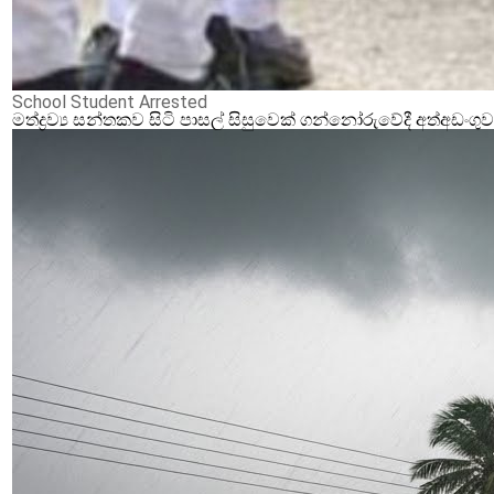
School Student Arrested
මත්ද්‍රව්‍ය සන්තකව සිටි පාසල් සිසුවෙක් ගන්නෝරුවේදී අත්අඩංගු