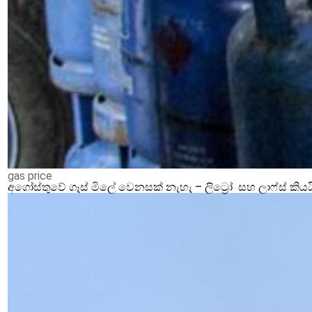
gas price
අගෝස්තුවේ ගෑස් මිලේ වෙනසක් නැහැ – ලිට්‍රෝ සහ ලාෆ්ස් කියය