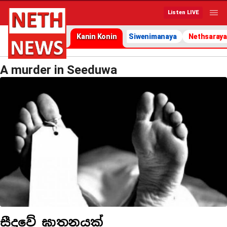
Listen LIVE
Kanin Konin
Siwenimanaya
Nethsaraya
A murder in Seeduwa
සීදූවේ ඝාතනයක්