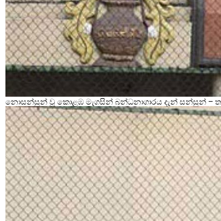
නොසන්සුන් වූ කොළඹ මැගසින් බන්ධනාගාරය දැන් සන්සුන් – තව