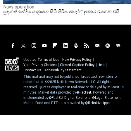
Navy operation
මුදාගත් ඉන්දීය යාත්‍රාවේ සිටි පිරිස ඩෙල්ෆ් දූපතට රැගෙන එයි
Updated Terms of Use
New Privacy Policy
Your Privacy Choices
Closed Caption Policy
Help
Contact Us
Accessibility Statement
This material may not be published, broadcast, rewritten, or
redistributed. ©2025 Neth News Network, LLC. All rights
reserved. Quotes displayed in real-time or delayed by at least 15
minutes. Market data provided by�
Factset
. Powered and
implemented by�
FactSet Digital Solutions
.�
Legal Statement
.
Mutual Fund and ETF data provided by�
Refinitiv Lipper
.