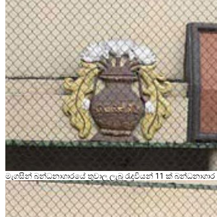
මැගසින් බන්ධනාගාරයේ තුවාල ලැබූ රැදවියන් 11 ක් බන්ධනාගා