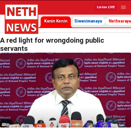
Listen LIVE
Kanin Konin
Siwenimanaya
Nethsaraya
A red light for wrongdoing public
servants