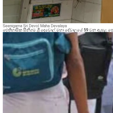
Seenigama Sri Devol Maha Devalaya
ඓතිහාසික සීනිගම ශ්‍රී දෙවොල් මහා දේවාලයේ 59 වන ඇසළ ප