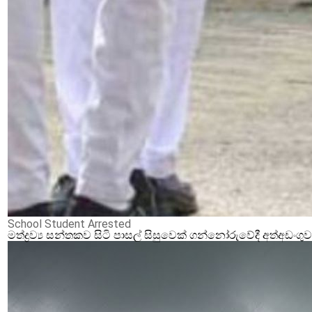
School Student Arrested
මත්ද්‍රව්‍ය සන්තකව සිටි පාසල් සිසුවෙක් ගන්නෝරුවේදී අත්අඩංගු