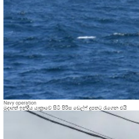
Navy operation
මුදාගත් ඉන්දීය යාත්‍රාවේ සිටි පිරිස ඩෙල්ෆ් දූපතට රැගෙන එයි