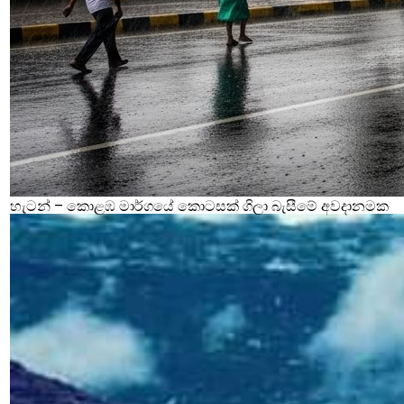
හැටන් – කොළඹ මාර්ගයේ කොටසක් ගිලා බැසීමේ අවදානමක