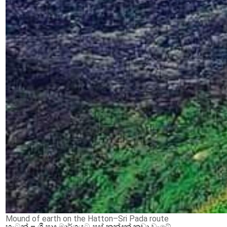
Mound of earth on the Hatton–Sri Pada route
හැටන් – ශ්‍රී පාද මාර්ගයට පස් කන්දක් කඩා වැටේ