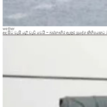
wether
අද සිට වැසි යළි වැඩි වෙයි – බස්නාහිර ඇතුළු ප්‍රදේශ කිහිපයකට 