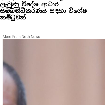
ලැබුණු විදේශ ආධාර
සම්බන්ධීකරණය සඳහා විශේෂ
කමිටුවක්
More From Neth News