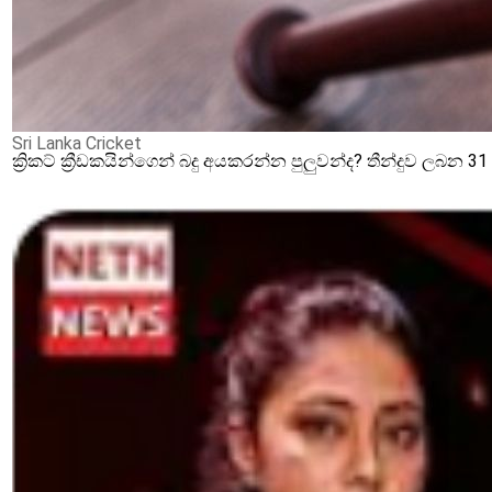
Sri Lanka Cricket
ක්‍රිකට් ක්‍රීඩකයින්ගෙන් බදු අයකරන්න පුලුවන්ද? තීන්දුව ලබන 3