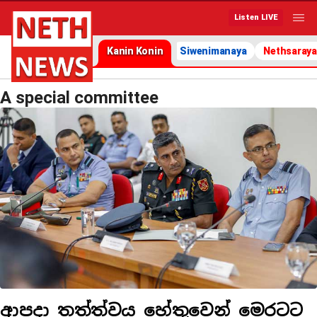
Listen LIVE
Kanin Konin
Siwenimanaya
Nethsaraya
A special committee
ආපදා තත්ත්වය හේතුවෙන් මෙරටට