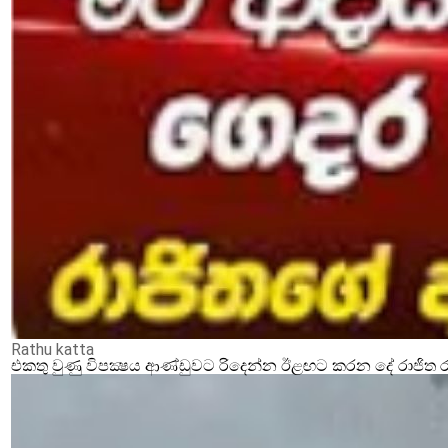
Rathu katta
එකතු වුණු විපක්‍ෂය ආණ්ඩුවට රිදෙන්න ඊළඟට කරන දේ රාජිත ර