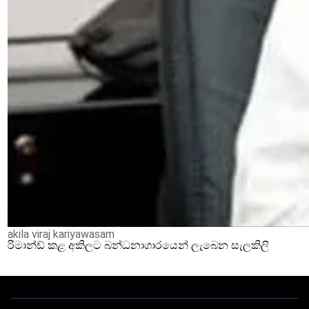
akila viraj kariyawasam
රිමාන්ඩ් කළ අකිලට බන්ධනාගාරයෙන් ලැබෙන සැලකිලි