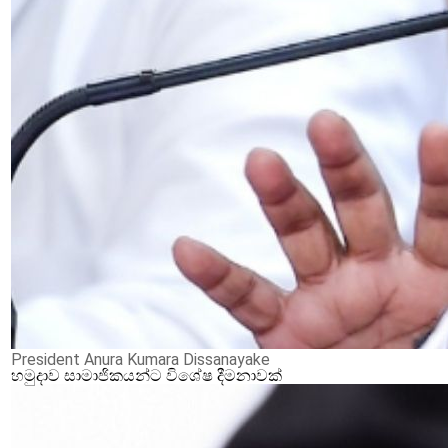
President Anura Kumara Dissanayake
හමුදාව සාමාජිකයන්ට විශේෂ දීමනාවක්