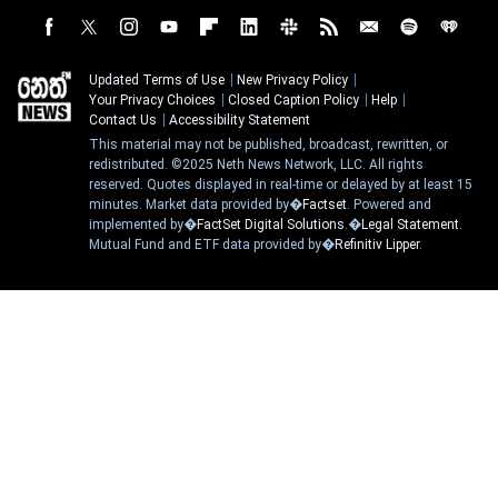
Updated Terms of Use
New Privacy Policy
Your Privacy Choices
Closed Caption Policy
Help
Contact Us
Accessibility Statement
This material may not be published, broadcast, rewritten, or
redistributed. ©2025 Neth News Network, LLC. All rights
reserved. Quotes displayed in real-time or delayed by at least 15
minutes. Market data provided by�
Factset
. Powered and
implemented by�
FactSet Digital Solutions
.�
Legal Statement
.
Mutual Fund and ETF data provided by�
Refinitiv Lipper
.