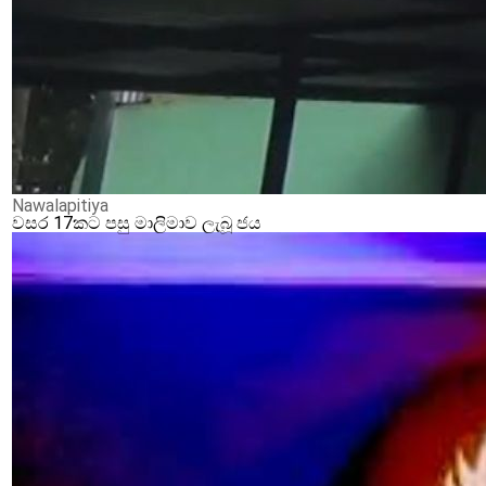
Nawalapitiya
වසර 17කට පසු මාලිමාව ලැබූ ජය