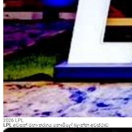
2026 LPL
LPL අවසන් මහා තරගය නොමිලේ බලන්න අවස්ථාව