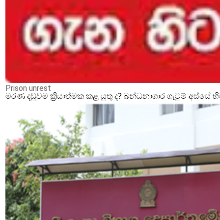
Prison unrest
මරණ දඩුවම ක්‍රියාත්මක කළ යුතු ද? බන්ධනාගාර ගැටුම් අස්සේ 