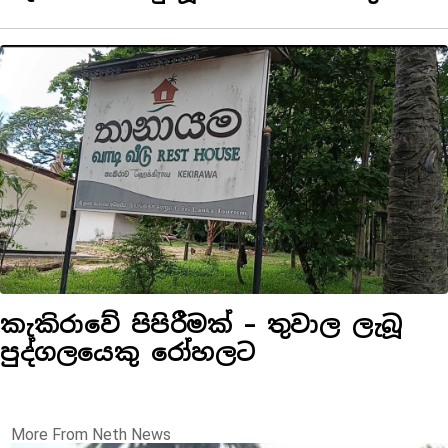
කැකිරාවේ පිපිරීමක් – තුවාල ලැබූ
පුද්ගලයෙකු රෝහලට
More From Neth News