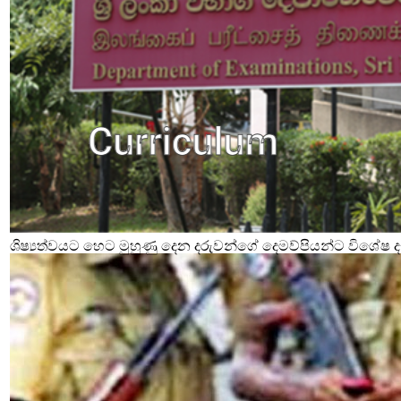
ශිෂ්‍යත්වයට හෙට මුහුණු දෙන දරුවන්ගේ දෙමව්පියන්ට විශේෂ දැ