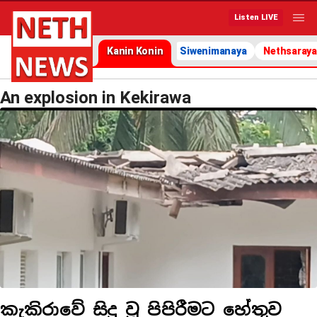
Listen LIVE
Kanin Konin
Siwenimanaya
Nethsaraya
An explosion in Kekirawa
කැකිරාවේ සිදු වූ පිපිරීමට හේතුව