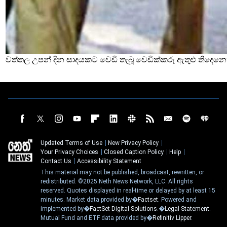
වත්තල උපන් දින සාදයකට වෙඩි තැබූ වෙඩික්කරු ඇතුළු තිදෙනෙ
Updated Terms of Use
New Privacy Policy
Your Privacy Choices
Closed Caption Policy
Help
Contact Us
Accessibility Statement
This material may not be published, broadcast, rewritten, or
redistributed. ©2025 Neth News Network, LLC. All rights
reserved. Quotes displayed in real-time or delayed by at least 15
minutes. Market data provided by�
Factset
. Powered and
implemented by�
FactSet Digital Solutions
.�
Legal Statement
.
Mutual Fund and ETF data provided by�
Refinitiv Lipper
.