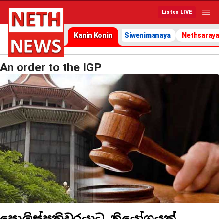
Listen LIVE
Kanin Konin
Siwenimanaya
Nethsaraya
An order to the IGP
පොලිස්පතිවරයාට නියෝගයක්