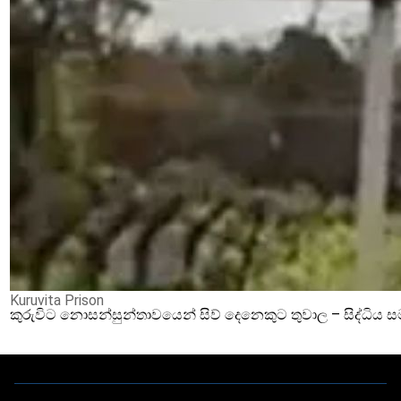
Kuruvita Prison
කුරුවිට නොසන්සුන්තාවයෙන් සිව් දෙනෙකුට තුවාල – සිද්ධිය 