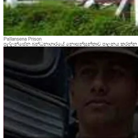
Pallansena Prison
පල්ලන්සේන බන්ධනාගාරයේ නොසන්සුන්තාව පාලනය කරන්න ආර