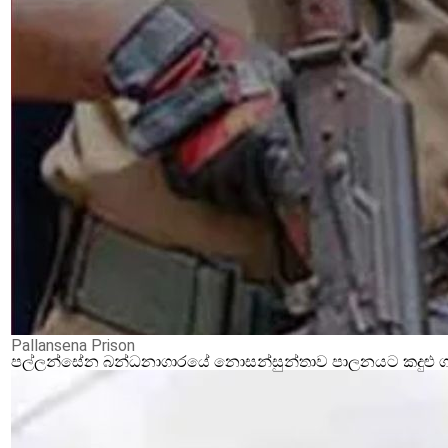
Pallansena Prison
පල්ලන්සේන බන්ධනාගාරයේ නොසන්සුන්තාව පාලනයට කදුළු ගෑස්