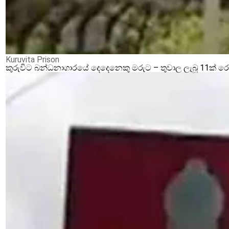
Kuruvita Prison
කුරුවිට බන්ධනාගාරයේ දෙදෙනෙකු මරුට – තුවාල ලැබූ 11ක් 