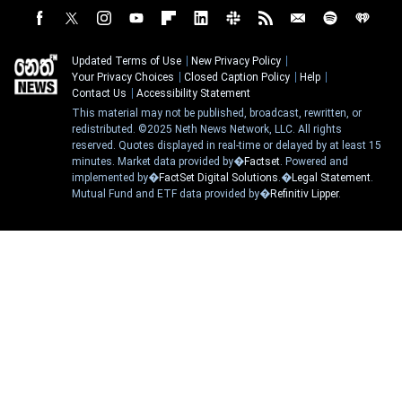
Updated Terms of Use
New Privacy Policy
Your Privacy Choices
Closed Caption Policy
Help
Contact Us
Accessibility Statement
This material may not be published, broadcast, rewritten, or
redistributed. ©2025 Neth News Network, LLC. All rights
reserved. Quotes displayed in real-time or delayed by at least 15
minutes. Market data provided by�
Factset
. Powered and
implemented by�
FactSet Digital Solutions
.�
Legal Statement
.
Mutual Fund and ETF data provided by�
Refinitiv Lipper
.