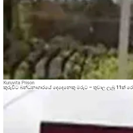
Kuruvita Prison
කුරුවිට බන්ධනාගාරයේ දෙදෙනෙකු මරුට – තුවාල ලැබූ 11ක් 