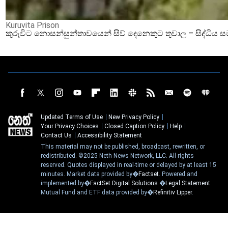
Kuruvita Prison
කුරුවිට නොසන්සුන්තාවයෙන් සිව් දෙනෙකුට තුවාල – සිද්ධිය 
Updated Terms of Use
New Privacy Policy
Your Privacy Choices
Closed Caption Policy
Help
Contact Us
Accessibility Statement
This material may not be published, broadcast, rewritten, or
redistributed. ©2025 Neth News Network, LLC. All rights
reserved. Quotes displayed in real-time or delayed by at least 15
minutes. Market data provided by�
Factset
. Powered and
implemented by�
FactSet Digital Solutions
.�
Legal Statement
.
Mutual Fund and ETF data provided by�
Refinitiv Lipper
.