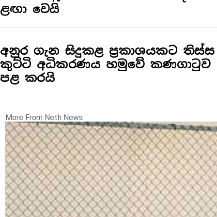
ළඟා වෙයි
අනුර ගැන සිදුකළ ප්‍රකාශයකට තිස්ස
කුට්ටි අධිකරණය හමුවේ කණගාටුව
පළ කරයි
More From Neth News