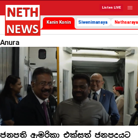
Listen LIVE
Kanin Konin
Siwenimanaya
Nethsaraya
Anura
ජනපති ඇමරිකා එක්සත් ජනපදයට