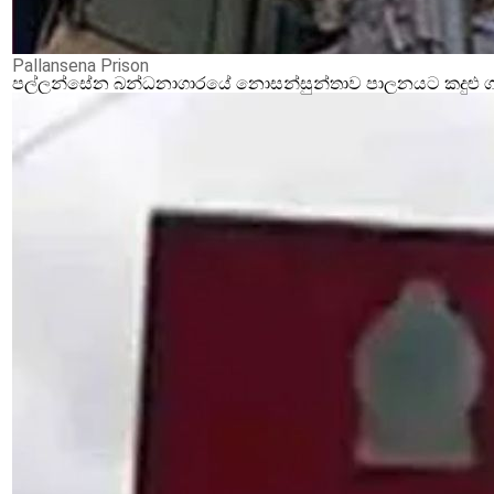
Pallansena Prison
පල්ලන්සේන බන්ධනාගාරයේ නොසන්සුන්තාව පාලනයට කදුළු ගෑස්