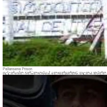
Pallansena Prison
පල්ලන්සේන බන්ධනාගාරයේ නොසන්සුන්තාව පාලනය කරන්න ආර