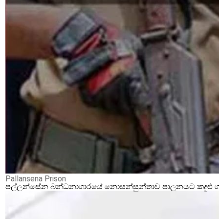
Pallansena Prison
පල්ලන්සේන බන්ධනාගාරයේ නොසන්සුන්තාව පාලනයට කදුළු ගෑස්