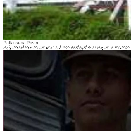
Pallansena Prison
පල්ලන්සේන බන්ධනාගාරයේ නොසන්සුන්තාව පාලනය කරන්න ආර