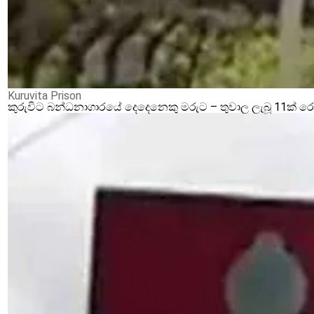
Kuruvita Prison
කුරුවිට බන්ධනාගාරයේ දෙදෙනෙකු මරුට – තුවාල ලැබූ 11ක් 