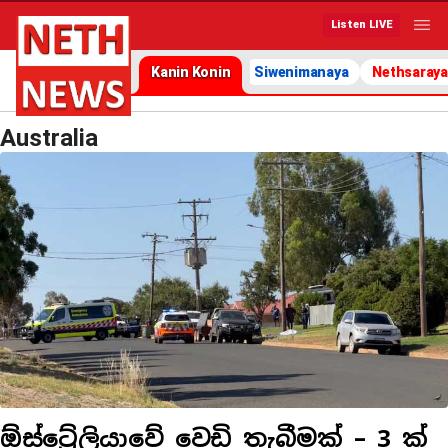
Listen LIVE
Kanin Konin
Siwenimanaya
Nethsaraya
Australia
ඕස්ට්‍රේලියාවේ වෙඩි තැබීමක් – 3 ක්