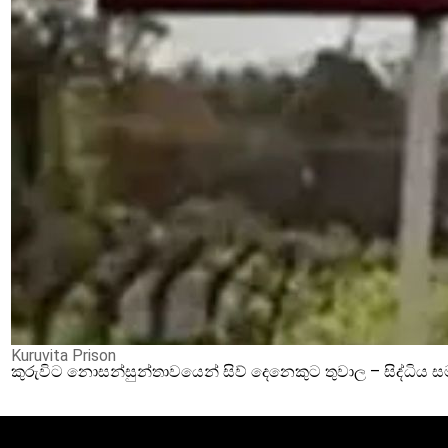
Kuruvita Prison
කුරුවිට නොසන්සුන්තාවයෙන් සිව් දෙනෙකුට තුවාල – සිද්ධිය 