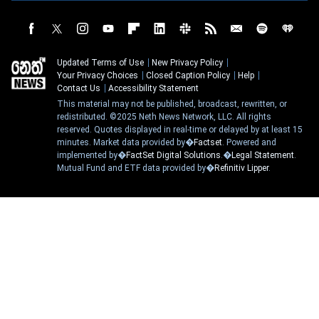
Updated Terms of Use
New Privacy Policy
Your Privacy Choices
Closed Caption Policy
Help
Contact Us
Accessibility Statement
This material may not be published, broadcast, rewritten, or
redistributed. ©2025 Neth News Network, LLC. All rights
reserved. Quotes displayed in real-time or delayed by at least 15
minutes. Market data provided by�
Factset
. Powered and
implemented by�
FactSet Digital Solutions
.�
Legal Statement
.
Mutual Fund and ETF data provided by�
Refinitiv Lipper
.