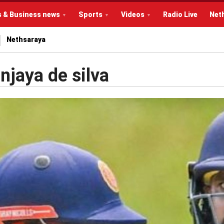
s & Business news
Sports
Videos
Radio Live
Net
Nethsaraya
njaya de silva