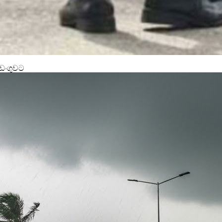
අඩංගුවට