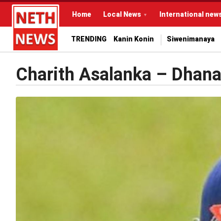
Home
Local News
International new
TRENDING
Kanin Konin
Siwenimanaya
Charith Asalanka – Dhana