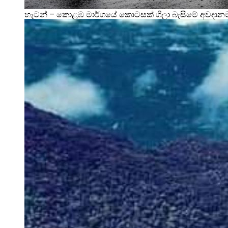
හැටන් – කොළඹ මාර්ගයේ කොටසක් ගිලා බැසීමේ අවදා