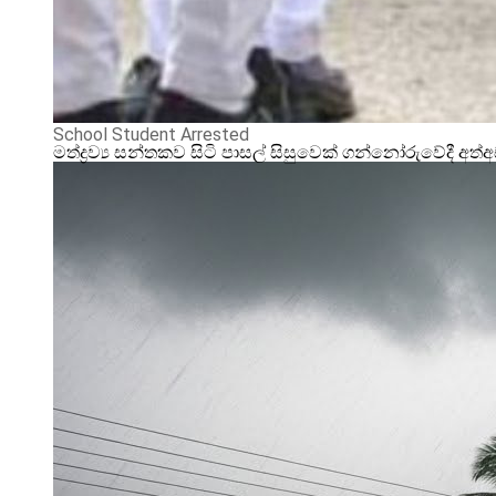
School Student Arrested
මත්ද්‍රව්‍ය සන්තකව සිටි පාසල් සිසුවෙක් ගන්නෝරුවේදී අත්