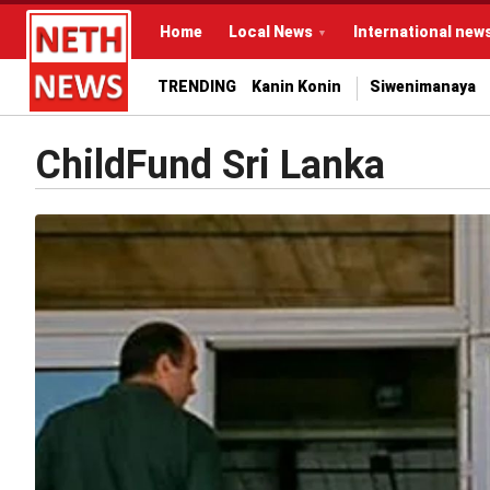
Home
Local News
International new
TRENDING
Kanin Konin
Siwenimanaya
ChildFund Sri Lanka