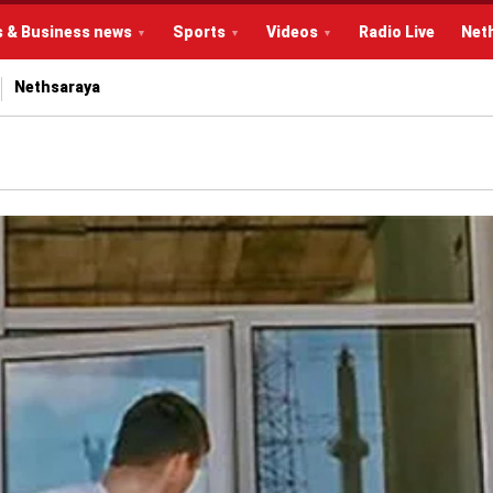
s & Business news
Sports
Videos
Radio Live
Net
Nethsaraya