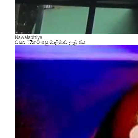
Nawalapitiya
වසර 17කට පසු මාලිමාව ලැබූ ජය