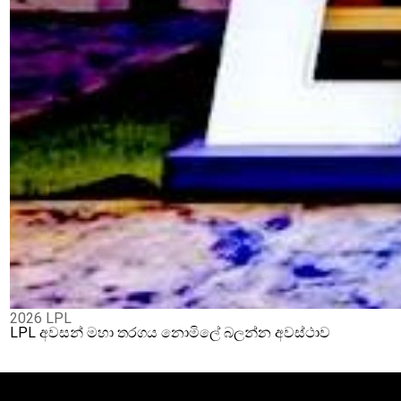
2026 LPL
LPL අවසන් මහා තරගය නොමිලේ බලන්න අවස්ථාව