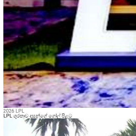
2026 LPL
LPL ශූරතාව දසුන්ගේ ගෝල් පිළට