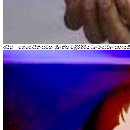
අයිස් – හෙරොයින් සමඟ ශ්‍රීලනිප මැදිරිගිරිය බලමණ්ඩල සභාපති