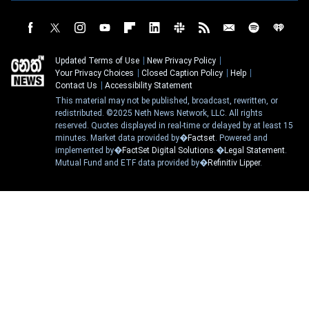
Updated Terms of Use
New Privacy Policy
Your Privacy Choices
Closed Caption Policy
Help
Contact Us
Accessibility Statement
This material may not be published, broadcast, rewritten, or
redistributed. ©2025 Neth News Network, LLC. All rights
reserved. Quotes displayed in real-time or delayed by at least 15
minutes. Market data provided by�
Factset
. Powered and
implemented by�
FactSet Digital Solutions
.�
Legal Statement
.
Mutual Fund and ETF data provided by�
Refinitiv Lipper
.