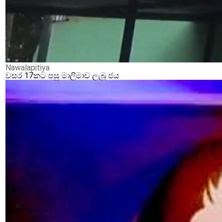
Nawalapitiya
වසර 17කට පසු මාලිමාව ලැබූ ජය