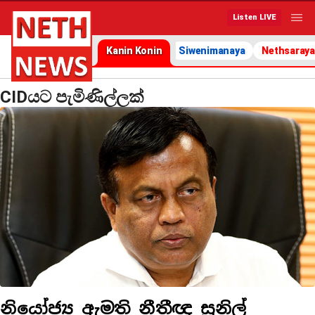
Listen LIVE
Kanin Konin
Siwenimanaya
Nethsaraya
CIDයට පැමිණිල්ලක්
නියෝජ්‍ය ඇමති නීතීඥ සුනිල්