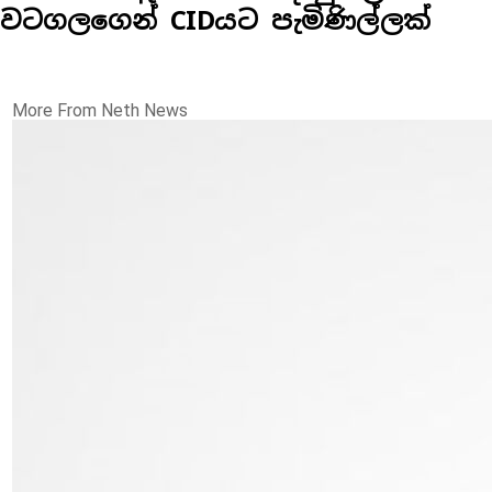
වටගලගෙන් CIDයට පැමිණිල්ලක්
More From Neth News