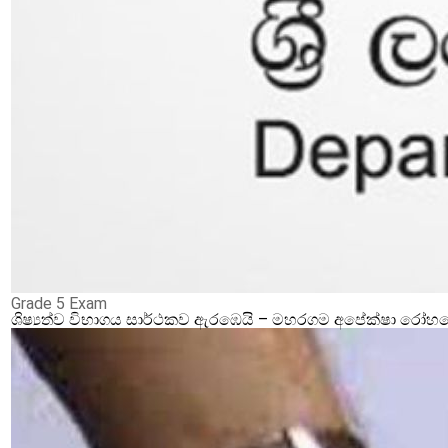
Grade 5 Exam
ශිෂ්‍යත්ව විභාගය සාර්ථකව ඇරඹෙයි – මහරගම අපේක්ෂා රෝහලේ