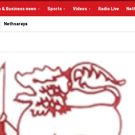
s & Business news
Sports
Videos
Radio Live
Net
Nethsaraya