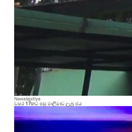
Nawalapitiya
වසර 17කට පසු මාලිමාව ලැබූ ජය