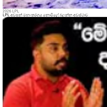
2026 LPL
LPL අවසන් මහා තරගය නොමිලේ බලන්න අවස්ථාව