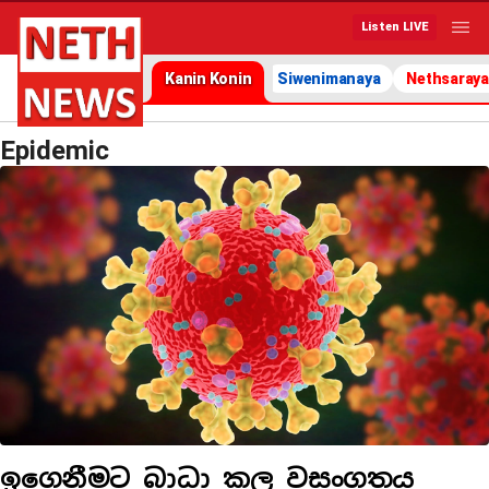
Listen LIVE
Kanin Konin
Siwenimanaya
Nethsaraya
Epidemic
ඉගෙනීමට බාධා කල වසංගතය