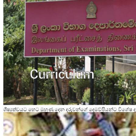
ශිෂ්‍යත්වයට හෙට මුහුණු දෙන දරුවන්ගේ දෙමව්පියන්ට විශේෂ දැ