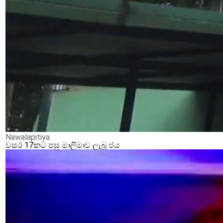
Nawalapitiya
වසර 17කට පසු මාලිමාව ලැබූ ජය