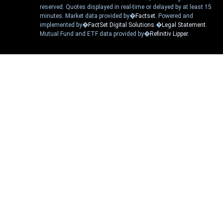
reserved. Quotes displayed in real-time or delayed by at least 15
minutes. Market data provided by�
Factset
. Powered and
implemented by�
FactSet Digital Solutions
.�
Legal Statement
.
Mutual Fund and ETF data provided by�
Refinitiv Lipper
.