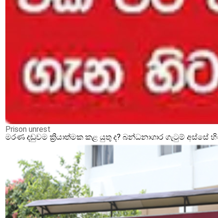
Prison unrest
මරණ දඩුවම ක්‍රියාත්මක කළ යුතු ද? බන්ධනාගාර ගැටුම් අස්සේ 