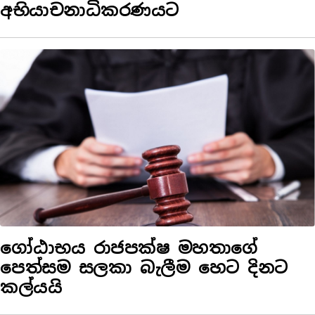
අභියාචනාධිකරණයට
ගෝඨාභය රාජපක්ෂ මහතාගේ
පෙත්සම සලකා බැලීම හෙට දිනට
කල්යයි