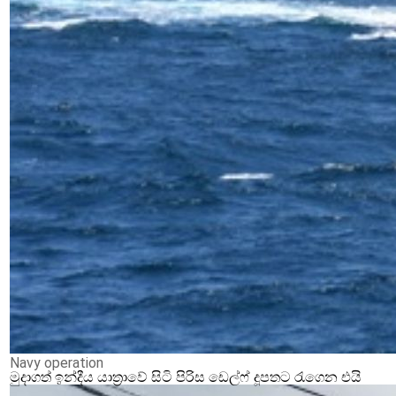
Navy operation
මුදාගත් ඉන්දීය යාත්‍රාවේ සිටි පිරිස ඩෙල්ෆ් දූපතට රැගෙන එයි