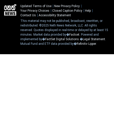
Updated Terms of Use
New Privacy Policy
Your Privacy Choices
Closed Caption Policy
Help
Contact Us
Accessibility Statement
This material may not be published, broadcast, rewritten, or
redistributed. ©2025 Neth News Network, LLC. All rights
reserved. Quotes displayed in real-time or delayed by at least 15
minutes. Market data provided by�
Factset
. Powered and
implemented by�
FactSet Digital Solutions
.�
Legal Statement
.
Mutual Fund and ETF data provided by�
Refinitiv Lipper
.