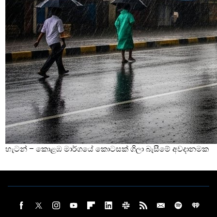
හැටන් – කොළඹ මාර්ගයේ කොටසක් ගිලා බැසීමේ අවදානමක