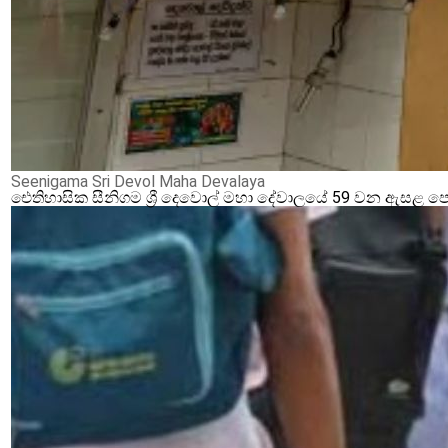
Seenigama Sri Devol Maha Devalaya
ඓතිහාසික සීනිගම ශ්‍රී දෙවොල් මහා දේවාලයේ 59 වන ඇසළ ප