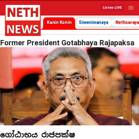
Listen LIVE
Kanin Konin
Siwenimanaya
Nethsaraya
Former President Gotabhaya Rajapaksa
ගෝඨාභය රාජපක්ෂ