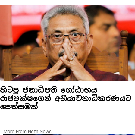
හිටපු ජනාධිපති ගෝඨාභය
රාජපක්ෂගෙන් අභියාචනාධිකරණයට
පෙත්සමක්
More From Neth News