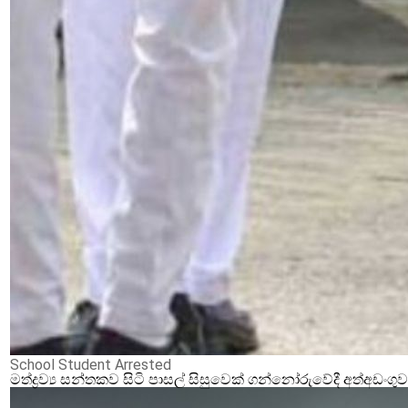
School Student Arrested
මත්ද්‍රව්‍ය සන්තකව සිටි පාසල් සිසුවෙක් ගන්නෝරුවේදී අත්අඩංගු