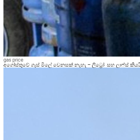
gas price
අගෝස්තුවේ ගෑස් මිලේ වෙනසක් නැහැ – ලිට්‍රෝ සහ ලාෆ්ස් කියය