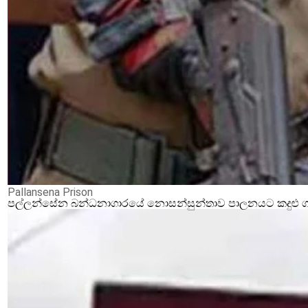
Pallansena Prison
පල්ලන්සේන බන්ධනාගාරයේ නොසන්සුන්තාව පාලනයට කදුළු ගෑස්