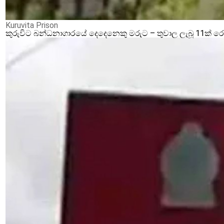
Kuruvita Prison
කුරුවිට බන්ධනාගාරයේ දෙදෙනෙකු මරුට – තුවාල ලැබූ 11ක් 