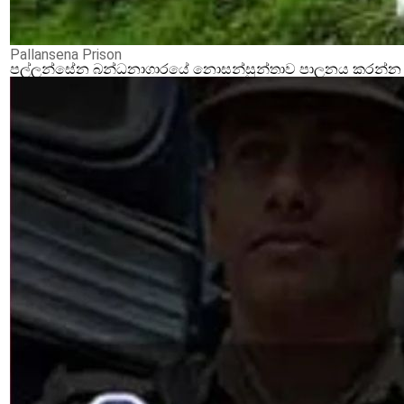
Pallansena Prison
පල්ලන්සේන බන්ධනාගාරයේ නොසන්සුන්තාව පාලනය කරන්න ආර