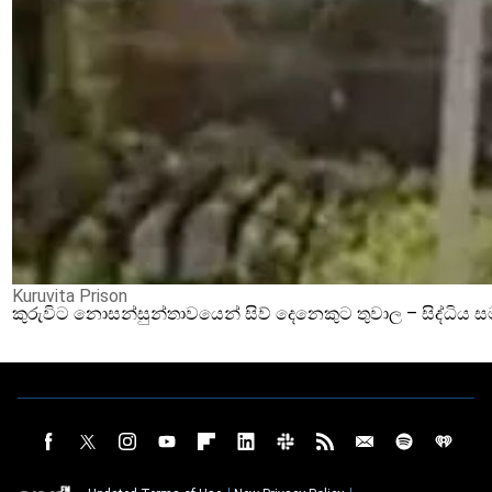
Kuruvita Prison
කුරුවිට නොසන්සුන්තාවයෙන් සිව් දෙනෙකුට තුවාල – සිද්ධිය 