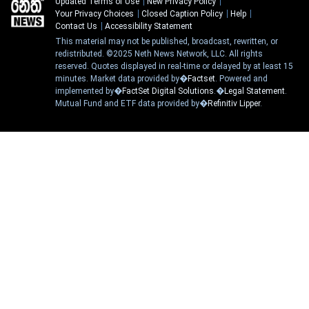
Updated Terms of Use
New Privacy Policy
Your Privacy Choices
Closed Caption Policy
Help
Contact Us
Accessibility Statement
This material may not be published, broadcast, rewritten, or
redistributed. ©2025 Neth News Network, LLC. All rights
reserved. Quotes displayed in real-time or delayed by at least 15
minutes. Market data provided by�
Factset
. Powered and
implemented by�
FactSet Digital Solutions
.�
Legal Statement
.
Mutual Fund and ETF data provided by�
Refinitiv Lipper
.