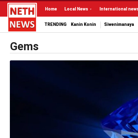
Home
Local News
International new
TRENDING
Kanin Konin
Siwenimanaya
Gems