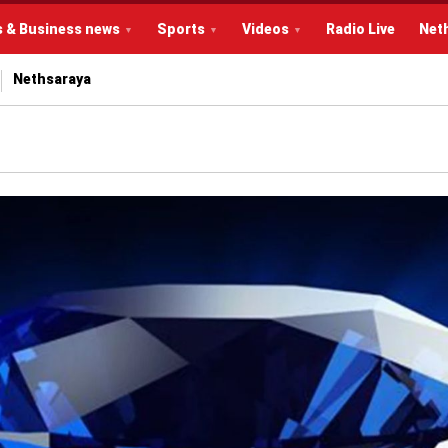
s & Business news
Sports
Videos
Radio Live
Net
Nethsaraya