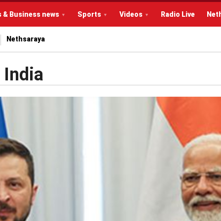
s & Business news
Sports
Videos
Radio Live
Net
Nethsaraya
 India