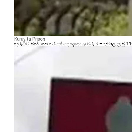
Kuruvita Prison
කුරුවිට බන්ධනාගාරයේ දෙදෙනෙකු මරුට – තුවාල ලැබූ 