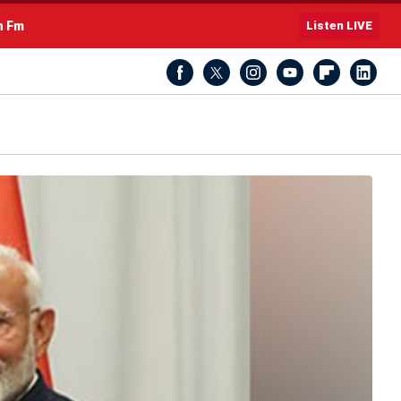
h Fm
Listen LIVE