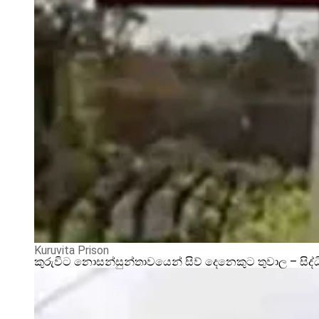
Kuruvita Prison
කුරුවිට නොසන්සුන්තාවයෙන් සිව් දෙනෙකුට තුවාල – සිද