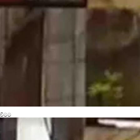
ුවිටට