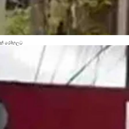
11ක් රෝහලට