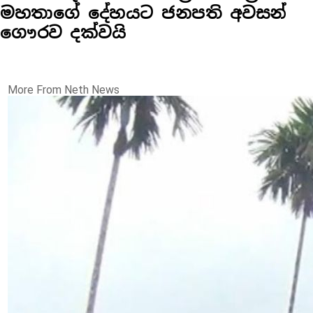
මහතාගේ දේහයට ජනපති අවසන්
ගෞරව දක්වයි
More From Neth News