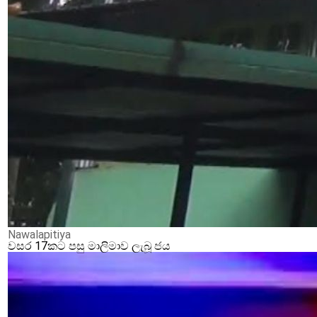
Nawalapitiya
වසර 17කට පසු මාලිමාව ලැබූ ජය