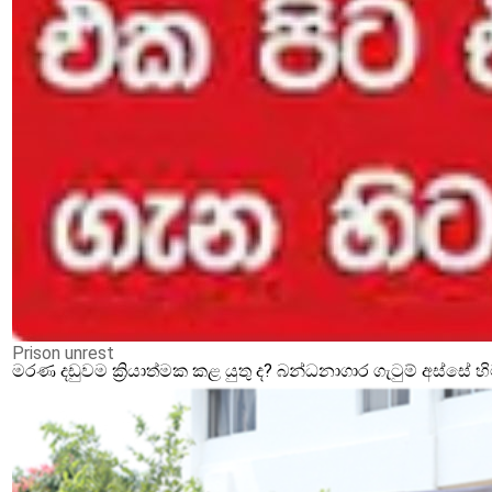
Prison unrest
මරණ දඩුවම ක්‍රියාත්මක කළ යුතු ද? බන්ධනාගාර ගැටුම් අස්සේ 