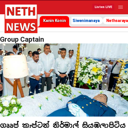
Listen LIVE
Kanin Konin
Siwenimanaya
Nethsaraya
Group Captain
ගෲප් කැප්ටන් නිර්මාල් සියඹලාපිටිය