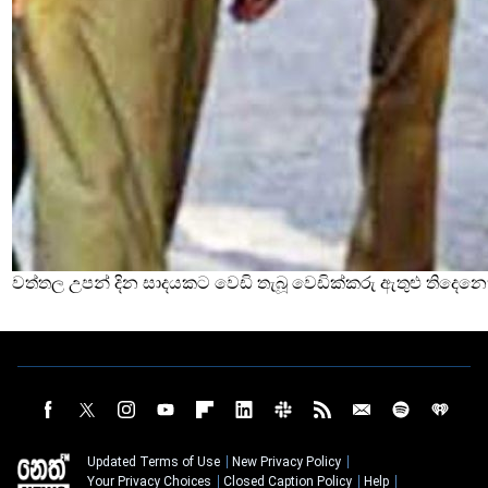
වත්තල උපන් දින සාදයකට වෙඩි තැබූ වෙඩික්කරු ඇතුළු තිදෙනෙ
Updated Terms of Use
New Privacy Policy
Your Privacy Choices
Closed Caption Policy
Help