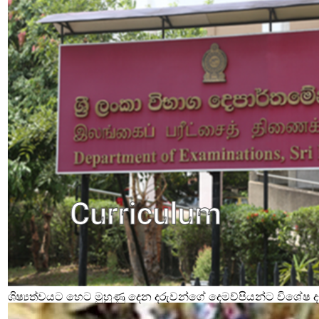
ශිෂ්‍යත්වයට හෙට මුහුණු දෙන දරුවන්ගේ දෙමව්පියන්ට විශේෂ දැ