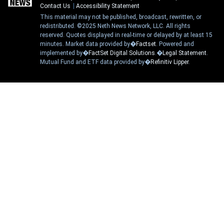
Contact Us
Accessibility Statement
This material may not be published, broadcast, rewritten, or
redistributed. ©2025 Neth News Network, LLC. All rights
reserved. Quotes displayed in real-time or delayed by at least 15
minutes. Market data provided by�
Factset
. Powered and
implemented by�
FactSet Digital Solutions
.�
Legal Statement
.
Mutual Fund and ETF data provided by�
Refinitiv Lipper
.