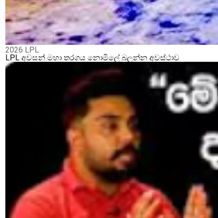
2026 LPL
LPL අවසන් මහා තරගය නොමිලේ බලන්න අවස්ථාව