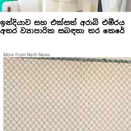
ඉන්දියාව සහ එක්සත් අරාබි එමීරය
අතර ව්‍යාපාරික සබඳතා තර කෙරේ
More From Neth News