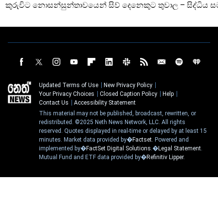
කුරුවිට නොසන්සුන්තාවයෙන් සිව් දෙනෙකුට තුවාල – සිද්ධිය 
Updated Terms of Use
New Privacy Policy
Your Privacy Choices
Closed Caption Policy
Help
Contact Us
Accessibility Statement
This material may not be published, broadcast, rewritten, or
redistributed. ©2025 Neth News Network, LLC. All rights
reserved. Quotes displayed in real-time or delayed by at least 15
minutes. Market data provided by�
Factset
. Powered and
implemented by�
FactSet Digital Solutions
.�
Legal Statement
.
Mutual Fund and ETF data provided by�
Refinitiv Lipper
.