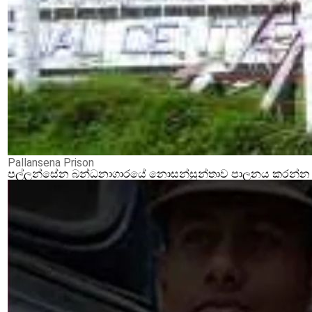
Pallansena Prison
පල්ලන්සේන බන්ධනාගාරයේ නොසන්සුන්තාව පාලනය කරන්න ආර