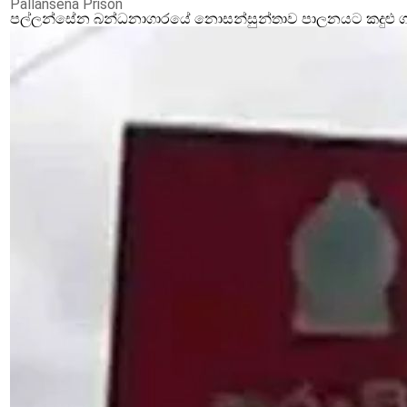
Pallansena Prison
පල්ලන්සේන බන්ධනාගාරයේ නොසන්සුන්තාව පාලනයට කදුළු ගෑස්