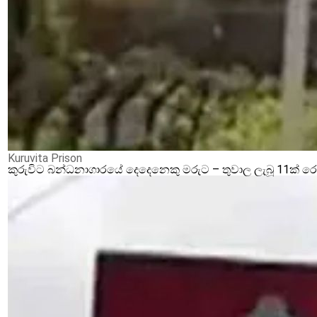
Kuruvita Prison
කුරුවිට බන්ධනාගාරයේ දෙදෙනෙකු මරුට – තුවාල ලැබූ 11ක් 