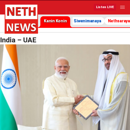
Listen LIVE
Kanin Konin
Siwenimanaya
Nethsaraya
India – UAE