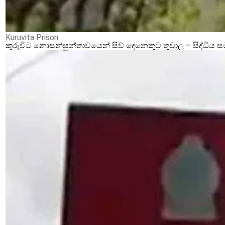
Kuruvita Prison
කුරුවිට නොසන්සුන්තාවයෙන් සිව් දෙනෙකුට තුවාල – සිද්ධිය 