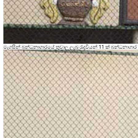
මැගසින් බන්ධනාගාරයේ තුවාල ලැබූ රැදවියන් 11 ක් බන්ධනාගා