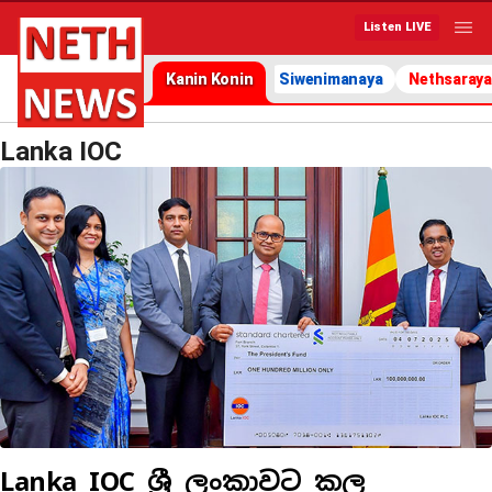
Listen LIVE
Kanin Konin
Siwenimanaya
Nethsaraya
Lanka IOC
Lanka IOC ශ්‍රී ලංකාවට කල