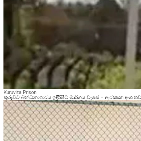
Kuruvita Prison
කුරුවිට බන්ධනාගාරය ඉදිරිපිට මාර්ගය වැසේ – ආරක්‍ෂක අංශ තව