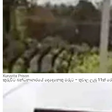
Kuruvita Prison
කුරුවිට බන්ධනාගාරයේ දෙදෙනෙකු මරුට – තුවාල ලැබූ 11ක් 