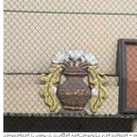
නොසන්සුන් වූ කොළඹ මැගසින් බන්ධනාගාරය දැන් සන්සුන් – තව