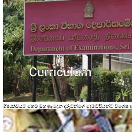
ශිෂ්‍යත්වයට හෙට මුහුණු දෙන දරුවන්ගේ දෙමව්පියන්ට විශේෂ දැ