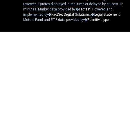
reserved. Quotes displayed in real-time or delayed by at least 15
minutes. Market data provided by�
Factset
. Powered and
implemented by�
FactSet Digital Solutions
.�
Legal Statement
.
Mutual Fund and ETF data provided by�
Refinitiv Lipper
.