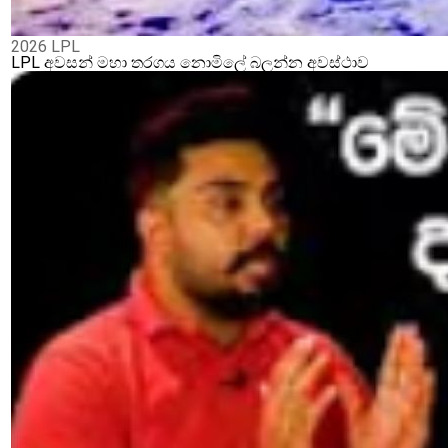
2026 LPL
LPL අවසන් මහා තරගය නොමිලේ බලන්න අවස්ථාව