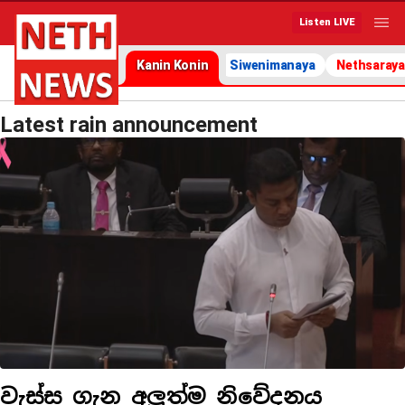
Listen LIVE
Kanin Konin
Siwenimanaya
Nethsaraya
Latest rain announcement
වැස්ස ගැන අලුත්ම නිවේදනය