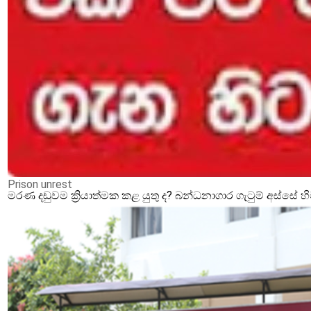
Prison unrest
මරණ දඩුවම ක්‍රියාත්මක කළ යුතු ද? බන්ධනාගාර ගැටුම් අස්සේ 