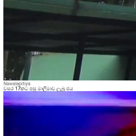
Nawalapitiya
වසර 17කට පසු මාලිමාව ලැබූ ජය