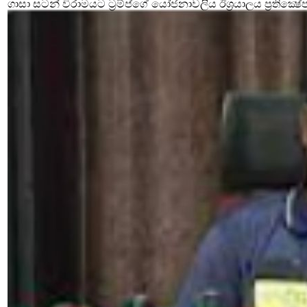
ගාසා සටන් විරාමයට ට්‍රම්ප්ගේ යෝජනාවලිය ඊශ්‍රයාලය ප්‍රතික්‍ෂේ