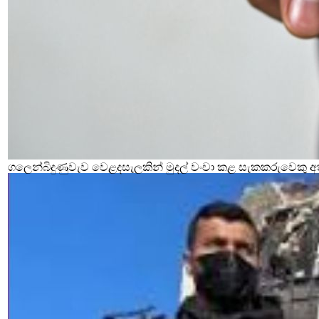
ගලෙන්බිදුණුවැව වෙළදසැලකින් මුදල් වංචා කළ සැකකරුවෙකු අ