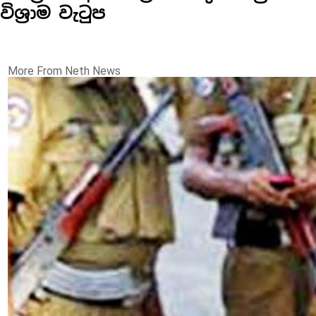
විශ්‍රාම වැටුප
More From Neth News