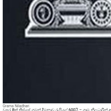
Grama Niladhari
වසර 8ක් තිස්සේ ගමන් දීමනාව රුපියල් 600යි – ග්‍රාම නිලධාරී