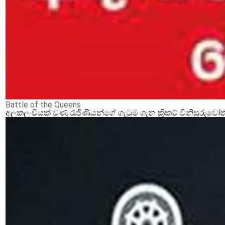
Battle of the Queens‍
අලකලංචියක් වුණු රැජිණියන්ගේ ගැටුම ගැන ක්‍රිකට් විනිසුරුවෝ