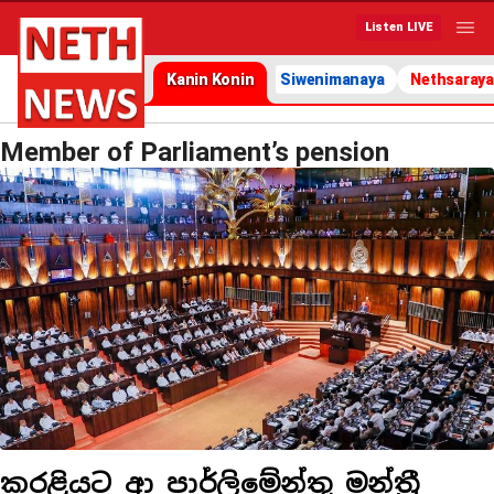
Listen LIVE
Kanin Konin
Siwenimanaya
Nethsaraya
Member of Parliament’s pension
කරළියට ආ පාර්ලිමේන්තු මන්ත්‍රී