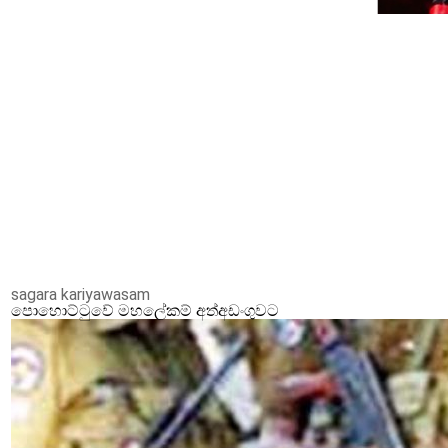
sagara kariyawasam
පොහොට්ටුවේ මහලේකම් අත්අඩංගුවට