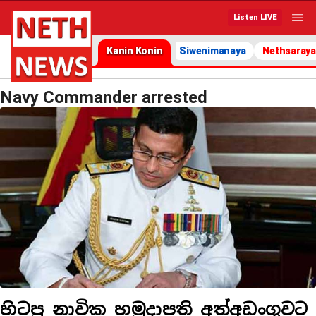
Listen LIVE
Kanin Konin
Siwenimanaya
Nethsaraya
Navy Commander arrested
හිටපු නාවික හමුදාපති අත්අඩංගුවට