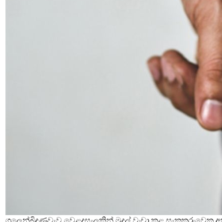
ගලෙන්බිදුණුවැව වෙළදසැලකින් මුදල් වංචා කළ සැකකරුවෙකු අ