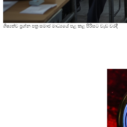
ශිෂ්‍යත්ව ප්‍රශ්න පත්‍ර සමාජ මාධ්‍යයේ පළ කළ පිරිසට වැඩ වරදී