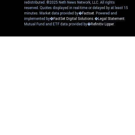
redistributed. ©2025 Neth News Network, LLC. All rights
reserved. Quotes displayed in real-time or delayed by at least 15
minutes. Market data provided by�
Factset
. Powered and
implemented by�
FactSet Digital Solutions
.�
Legal Statement
.
Mutual Fund and ETF data provided by�
Refinitiv Lipper
.