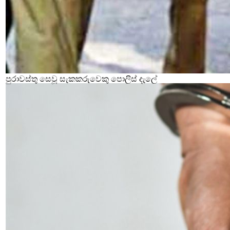
පුරාවස්තු සෙවූ සැකකරුවෙකු පොලිස් දැලේ