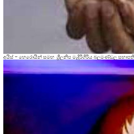
අයිස් – හෙරොයින් සමඟ ශ්‍රීලනිප මැදිරිගිරිය බලමණ්ඩල සභාපති