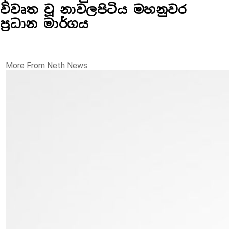
විවෘත වූ නාවලපිටිය මහනුවර
ප්‍රධාන මාර්ගය
More From Neth News