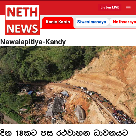
Listen LIVE
Kanin Konin
Siwenimanaya
Nethsaraya
Nawalapitiya-Kandy
දින 18කට පසු රථවාහන ධාවනයට