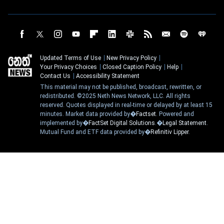
Updated Terms of Use
New Privacy Policy
Your Privacy Choices
Closed Caption Policy
Help
Contact Us
Accessibility Statement
This material may not be published, broadcast, rewritten, or
redistributed. ©2025 Neth News Network, LLC. All rights
reserved. Quotes displayed in real-time or delayed by at least 15
minutes. Market data provided by�
Factset
. Powered and
implemented by�
FactSet Digital Solutions
.�
Legal Statement
.
Mutual Fund and ETF data provided by�
Refinitiv Lipper
.