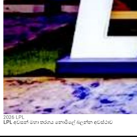
2026 LPL
LPL අවසන් මහා තරගය නොමිලේ බලන්න අවස්ථාව