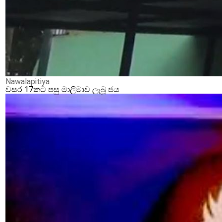
Nawalapitiya
වසර 17කට පසු මාලිමාව ලැබූ ජය