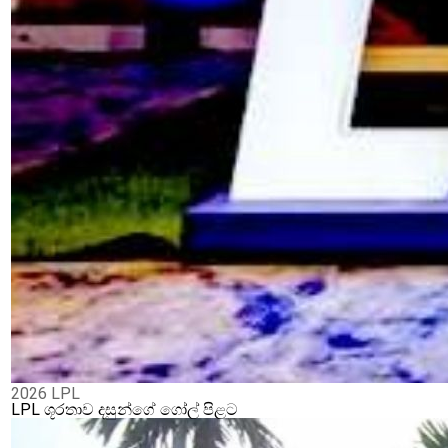
2026 LPL
LPL ශූරතාව දසුන්ගේ ගෝල් පිළට