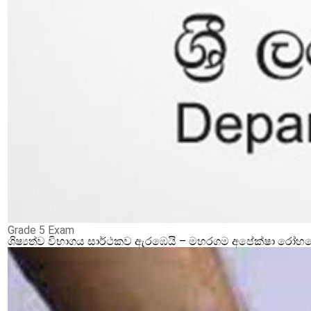
Grade 5 Exam
ශිෂ්‍යත්ව විභාගය සාර්ථකව ඇරඹෙයි – මහරගම අපේක්ෂා රෝහලේ