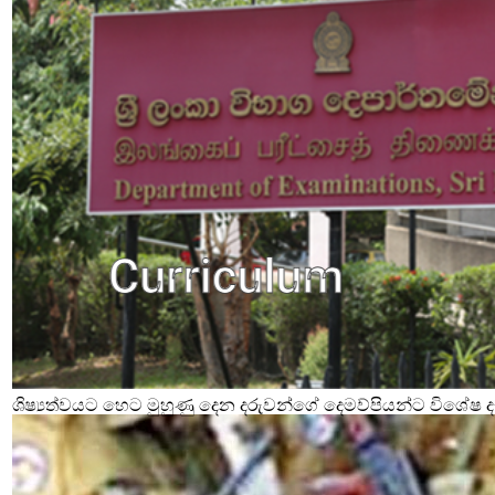
ශිෂ්‍යත්වයට හෙට මුහුණු දෙන දරුවන්ගේ දෙමව්පියන්ට විශේෂ දැ