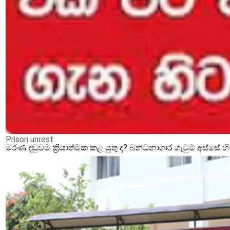
Prison unrest
මරණ දඩුවම ක්‍රියාත්මක කළ යුතු ද? බන්ධනාගාර ගැටුම් අස්සේ 