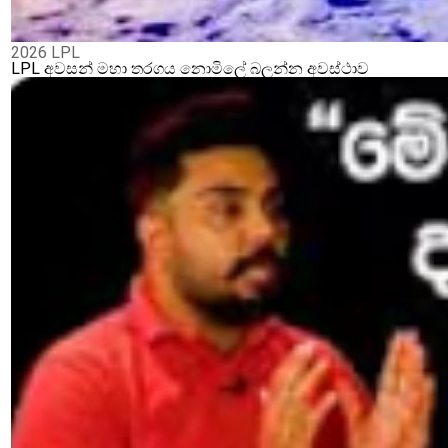
2026 LPL
LPL අවසන් මහා තරගය නොමිලේ බලන්න අවස්ථාව