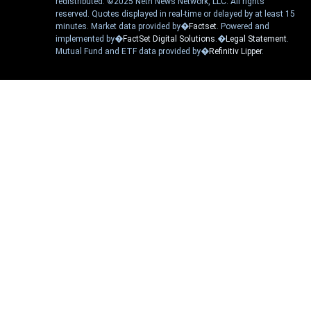
redistributed. ©2025 Neth News Network, LLC. All rights
reserved. Quotes displayed in real-time or delayed by at least 15
minutes. Market data provided by�
Factset
. Powered and
implemented by�
FactSet Digital Solutions
.�
Legal Statement
.
Mutual Fund and ETF data provided by�
Refinitiv Lipper
.