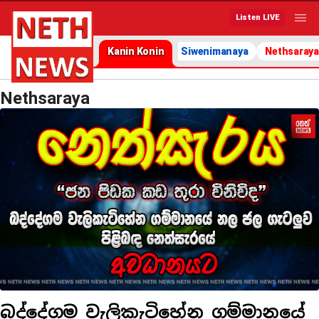
Listen LIVE
Kanin Konin
Siwenimanaya
Nethsaraya
Nethsaraya
බද්දේගම වැලිකැටිහේන ගම්මානයේ