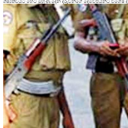
ශිෂ්‍යත්වයට හෙට මුහුණු දෙන දරුවන්ගේ දෙමව්පියන්ට විශේෂ දැ