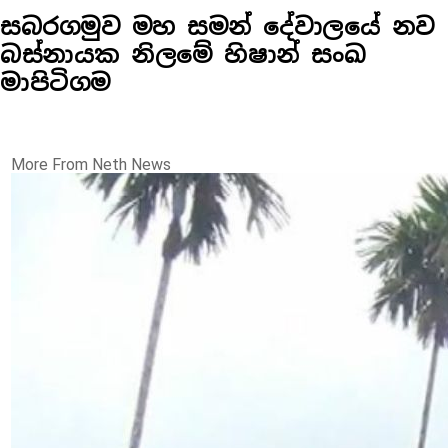
සබරගමුව මහ සමන් දේවාලයේ නව
බස්නායක නිලමේ හිෂාන් සංඛ
මාපිටිගම
More From Neth News