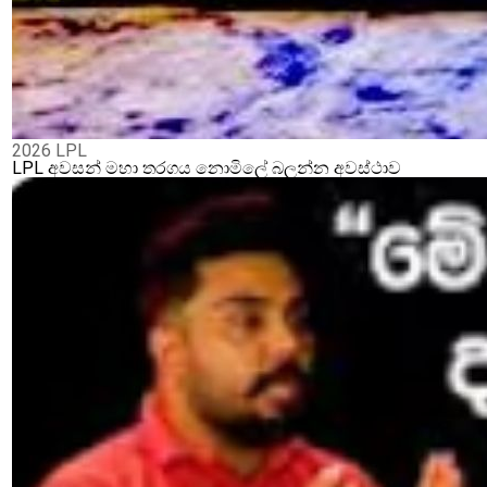
2026 LPL
LPL අවසන් මහා තරගය නොමිලේ බලන්න අවස්ථාව