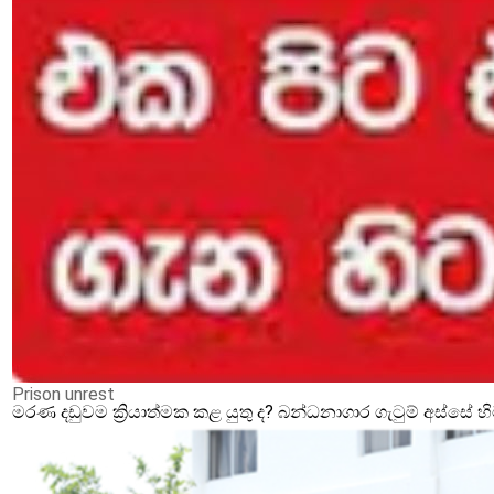
Prison unrest
මරණ දඩුවම ක්‍රියාත්මක කළ යුතු ද? බන්ධනාගාර ගැටුම් අස්සේ 