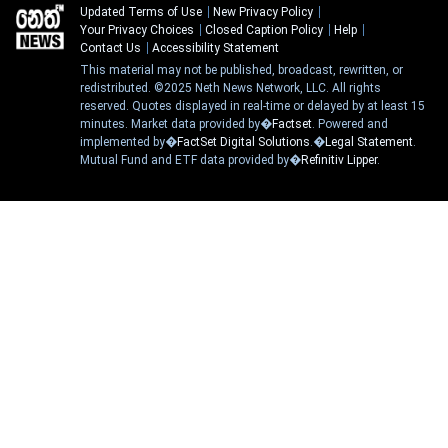
Updated Terms of Use
New Privacy Policy
Your Privacy Choices
Closed Caption Policy
Help
Contact Us
Accessibility Statement
This material may not be published, broadcast, rewritten, or
redistributed. ©2025 Neth News Network, LLC. All rights
reserved. Quotes displayed in real-time or delayed by at least 15
minutes. Market data provided by�
Factset
. Powered and
implemented by�
FactSet Digital Solutions
.�
Legal Statement
.
Mutual Fund and ETF data provided by�
Refinitiv Lipper
.