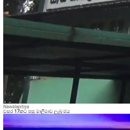
Nawalapitiya
වසර 17කට පසු මාලිමාව ලැබූ ජය