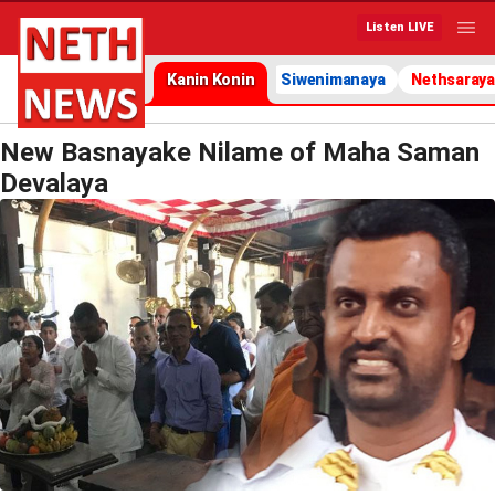
Listen LIVE
Kanin Konin
Siwenimanaya
Nethsaraya
New Basnayake Nilame of Maha Saman
Devalaya