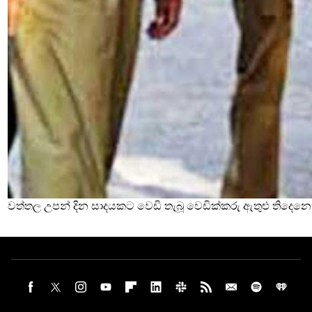
වත්තල උපන් දින සාදයකට වෙඩි තැබූ වෙඩික්කරු ඇතුළු තිදෙනෙ