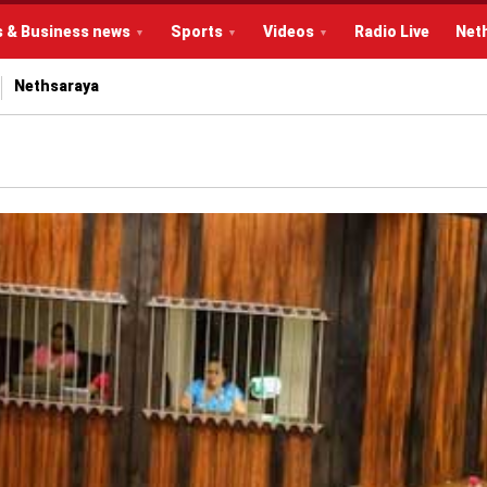
s & Business news
Sports
Videos
Radio Live
Net
Nethsaraya