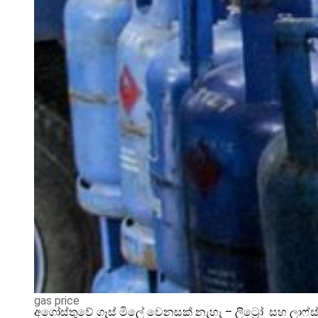
gas price
අගෝස්තුවේ ගෑස් මිලේ වෙනසක් නැහැ – ලිට්‍රෝ සහ ලාෆ්ස්