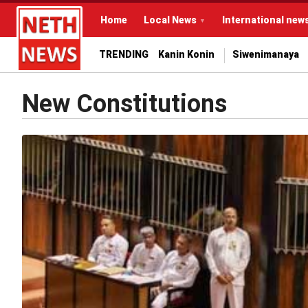
Home
Local News
International new
TRENDING
Kanin Konin
Siwenimanaya
New Constitutions