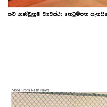
නව ආණ්ඩුක්‍රම ව්‍යවස්ථා කෙටුම්පත සැකස
More From Neth News