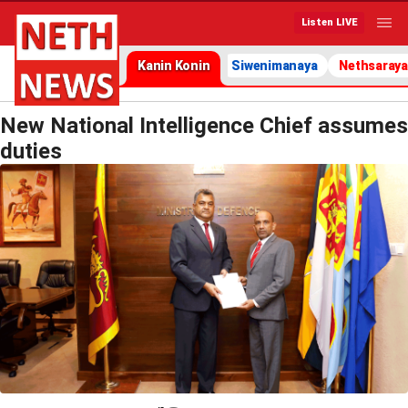
Listen LIVE
Kanin Konin
Siwenimanaya
Nethsaraya
New National Intelligence Chief assumes
duties