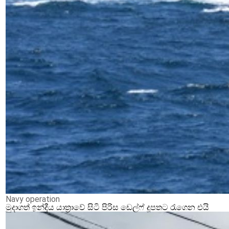
Navy operation
මුදාගත් ඉන්දීය යාත්‍රාවේ සිටි පිරිස ඩෙල්ෆ් දූපතට රැගෙන එයි