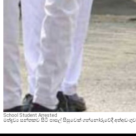
School Student Arrested
මත්ද්‍රව්‍ය සන්තකව සිටි පාසල් සිසුවෙක් ගන්නෝරුවේදී අත්අඩංගු