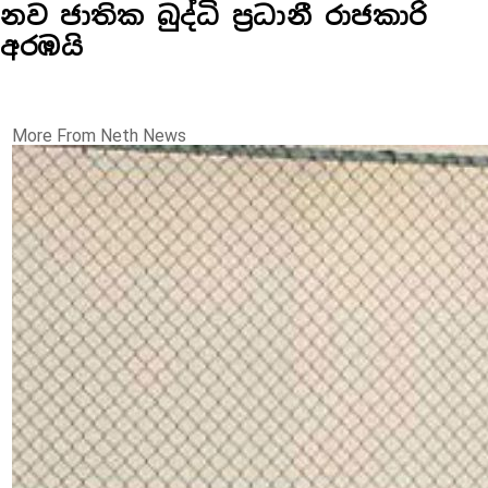
නව ජාතික බුද්ධි ප්‍රධානී රාජකාරි
අරඹයි
More From Neth News