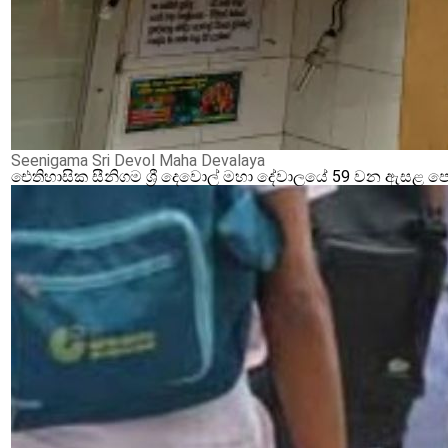
Seenigama Sri Devol Maha Devalaya
ඓතිහාසික සීනිගම ශ්‍රී දෙවොල් මහා දේවාලයේ 59 වන ඇසළ ප