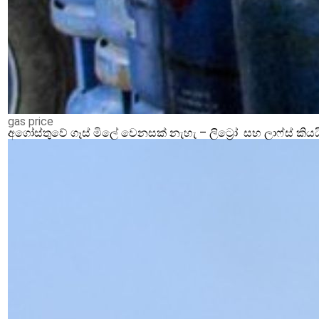
gas price
අගෝස්තුවේ ගෑස් මිලේ වෙනසක් නැහැ – ලිට්‍රෝ සහ ලාෆ්ස් කියය