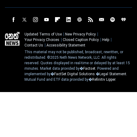
Updated Terms of Use
New Privacy Policy
Your Privacy Choices
Closed Caption Policy
Help
Contact Us
Accessibility Statement
This material may not be published, broadcast, rewritten, or
redistributed. ©2025 Neth News Network, LLC. All rights
reserved. Quotes displayed in real-time or delayed by at least 15
minutes. Market data provided by�
Factset
. Powered and
implemented by�
FactSet Digital Solutions
.�
Legal Statement
.
Mutual Fund and ETF data provided by�
Refinitiv Lipper
.