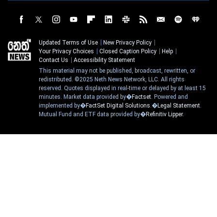
Updated Terms of Use
New Privacy Policy
Your Privacy Choices
Closed Caption Policy
Help
Contact Us
Accessibility Statement
This material may not be published, broadcast, rewritten, or
redistributed. ©2025 Neth News Network, LLC. All rights
reserved. Quotes displayed in real-time or delayed by at least 15
minutes. Market data provided by�
Factset
. Powered and
implemented by�
FactSet Digital Solutions
.�
Legal Statement
.
Mutual Fund and ETF data provided by�
Refinitiv Lipper
.