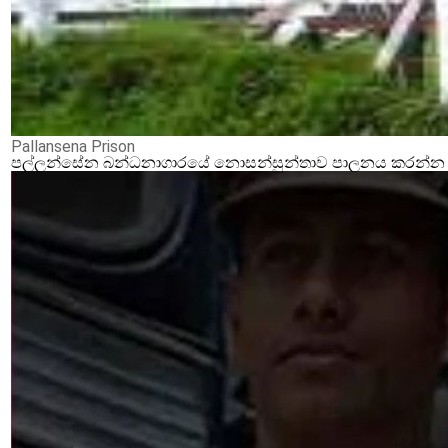
Pallansena Prison
පල්ලන්සේන බන්ධනාගාරයේ නොසන්සුන්තාව පාලනය කරන්න ආර