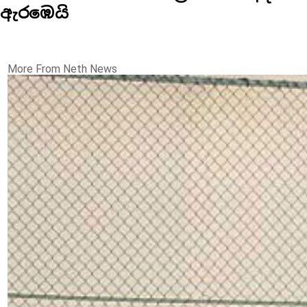
ඇරඹෙයි
More From Neth News