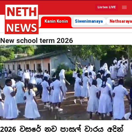
Listen LIVE
Kanin Konin
Siwenimanaya
Nethsaraya
New school term 2026
2026 වසරේ නව පාසල් වාරය අදින්