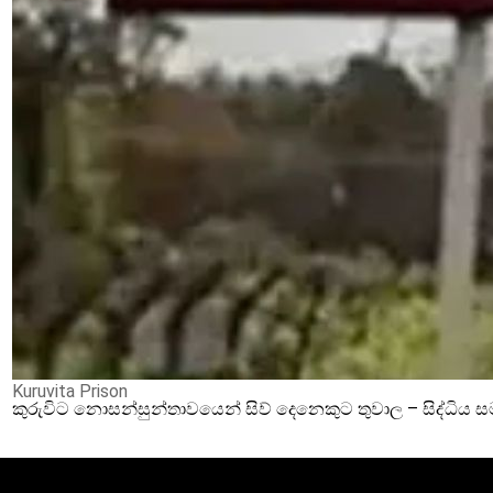
Kuruvita Prison
කුරුවිට නොසන්සුන්තාවයෙන් සිව් දෙනෙකුට තුවාල – සිද්ධිය 