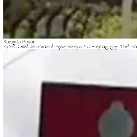
Kuruvita Prison
කුරුවිට බන්ධනාගාරයේ දෙදෙනෙකු මරුට – තුවාල ලැබූ 11ක් 