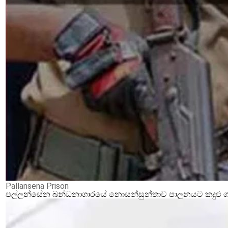
Pallansena Prison
පල්ලන්සේන බන්ධනාගාරයේ නොසන්සුන්තාව පාලනයට කදුළු ගෑස්