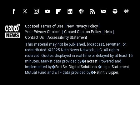
Updated Terms of Use
New Privacy Policy
Your Privacy Choices
Closed Caption Policy
Help
Contact Us
Accessibility Statement
This material may not be published, broadcast, rewritten, or
redistributed. ©2025 Neth News Network, LLC. All rights
reserved. Quotes displayed in real-time or delayed by at least 15
minutes. Market data provided by�
Factset
. Powered and
implemented by�
FactSet Digital Solutions
.�
Legal Statement
.
Mutual Fund and ETF data provided by�
Refinitiv Lipper
.