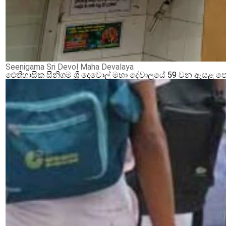
Seenigama Sri Devol Maha Devalaya
ඓතිහාසික සීනිගම ශ්‍රී දෙවොල් මහා දේවාලයේ 59 වන ඇසළ ප