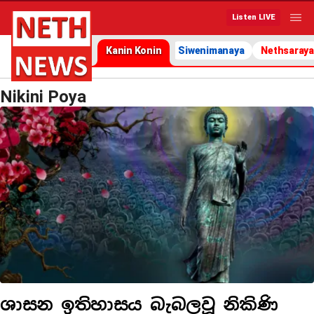
Listen LIVE
Kanin Konin
Siwenimanaya
Nethsaraya
Nikini Poya
ශාසන ඉතිහාසය බැබලවූ නිකිණි