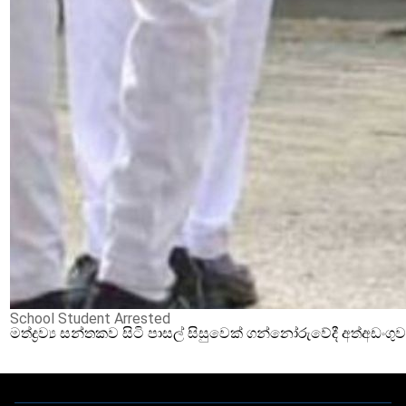
School Student Arrested
මත්ද්‍රව්‍ය සන්තකව සිටි පාසල් සිසුවෙක් ගන්නෝරුවේදී අත්අඩංගු