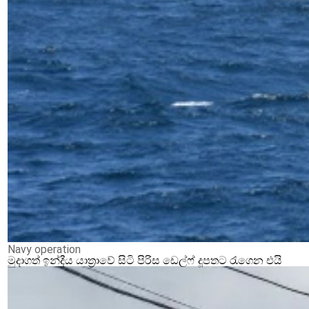
Navy operation
මුදාගත් ඉන්දීය යාත්‍රාවේ සිටි පිරිස ඩෙල්ෆ් දූපතට රැගෙන එයි