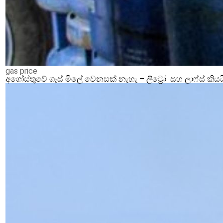
gas price
අගෝස්තුවේ ගෑස් මිලේ වෙනසක් නැහැ – ලිට්‍රෝ සහ ලාෆ්ස් කියය