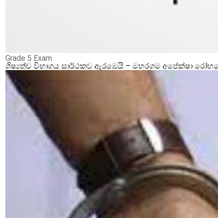
Grade 5 Exam
ශිෂ්‍යත්ව විභාගය සාර්ථකව ඇරඹෙයි – මහරගම අපේක්ෂා රෝහලේ