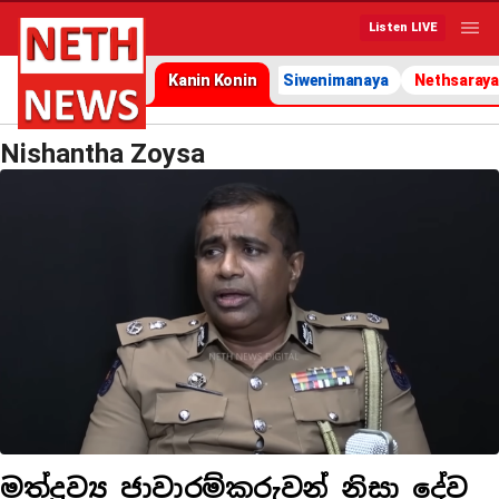
Listen LIVE
Kanin Konin
Siwenimanaya
Nethsaraya
Nishantha Zoysa
මත්ද්‍රව්‍ය ජාවාරම්කරුවන් නිසා දේව