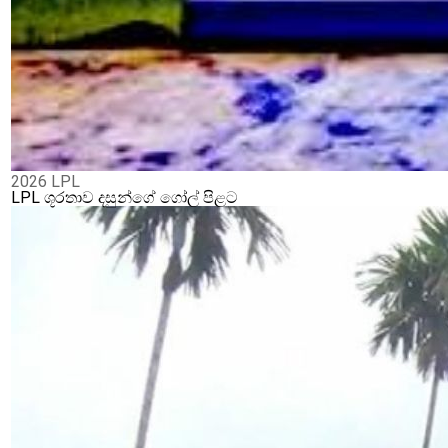
2026 LPL
LPL ශූරතාව දසුන්ගේ ගෝල් පිළට