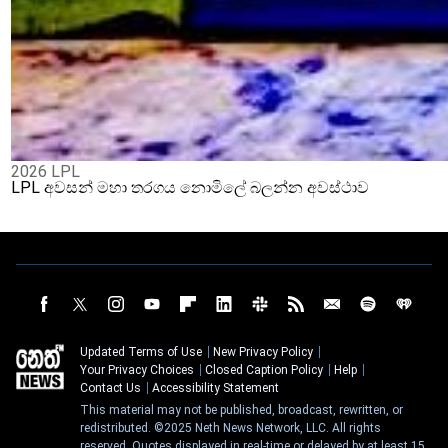
2026 LPL
LPL අවසන් මහා තරගය නොමිලේ බලන්න අවස්ථාව
Updated Terms of Use
New Privacy Policy
Your Privacy Choices
Closed Caption Policy
Help
Contact Us
Accessibility Statement
This material may not be published, broadcast, rewritten, or
redistributed. ©2025 Neth News Network, LLC. All rights
reserved. Quotes displayed in real-time or delayed by at least 15