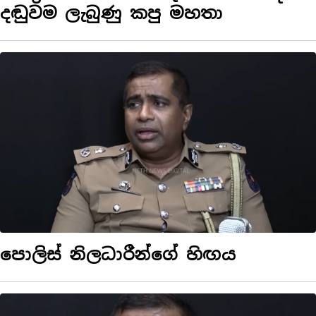
දඬුවම ලැබුණු කපු මහතා
පොලිස් නිලධාරීන්ගේ හිඟය