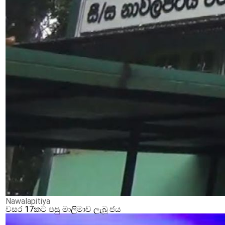
Nawalapitiya
වසර 17කට පසු මාලිමාව ලැබූ ජය