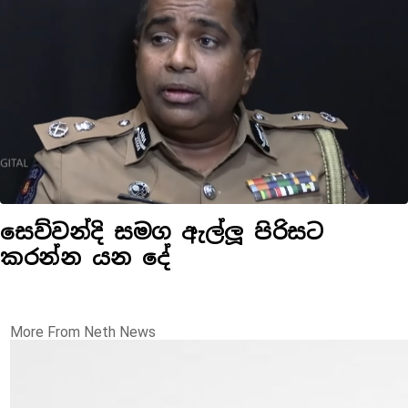
සෙව්වන්දි සමග ඇල්ලූ පිරිසට
කරන්න යන දේ
More From Neth News