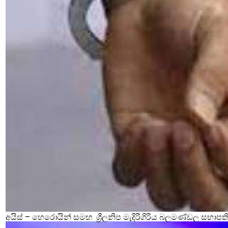
අයිස් – හෙරොයින් සමඟ ශ්‍රීලනිප මැදිරිගිරිය බලමණ්ඩල සභාපති