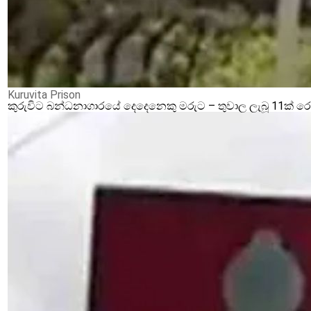
Kuruvita Prison
කුරුවිට බන්ධනාගාරයේ දෙදෙනෙකු මරුට – තුවාල ලැබූ 11ක් 