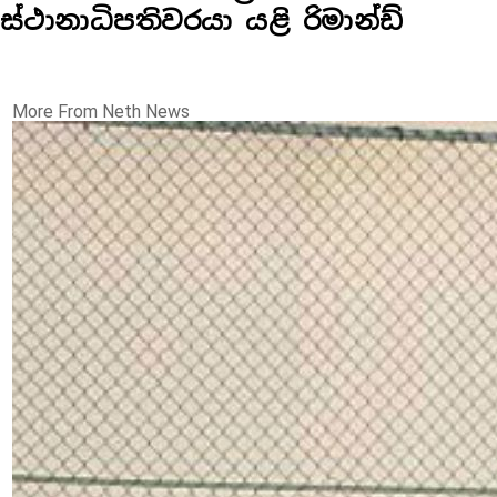
ස්ථානාධිපතිවරයා යළි රිමාන්ඩ්
More From Neth News