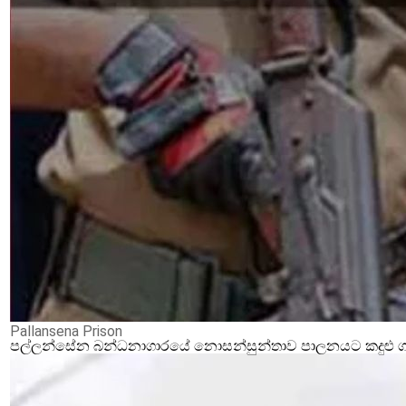
Pallansena Prison
පල්ලන්සේන බන්ධනාගාරයේ නොසන්සුන්තාව පාලනයට කදුළු ගෑස්