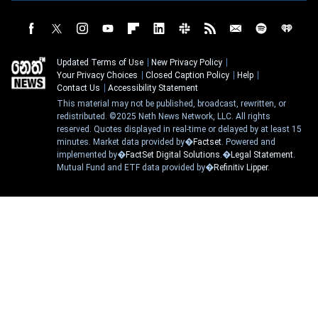
Updated Terms of Use
New Privacy Policy
Your Privacy Choices
Closed Caption Policy
Help
Contact Us
Accessibility Statement
This material may not be published, broadcast, rewritten, or
redistributed. ©2025 Neth News Network, LLC. All rights
reserved. Quotes displayed in real-time or delayed by at least 15
minutes. Market data provided by�
Factset
. Powered and
implemented by�
FactSet Digital Solutions
.�
Legal Statement
.
Mutual Fund and ETF data provided by�
Refinitiv Lipper
.