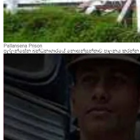
Pallansena Prison
පල්ලන්සේන බන්ධනාගාරයේ නොසන්සුන්තාව පාලනය කරන්න ආර