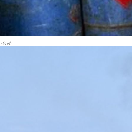
 කියයි