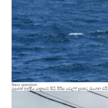
Navy operation
මුදාගත් ඉන්දීය යාත්‍රාවේ සිටි පිරිස ඩෙල්ෆ් දූපතට රැගෙන එයි