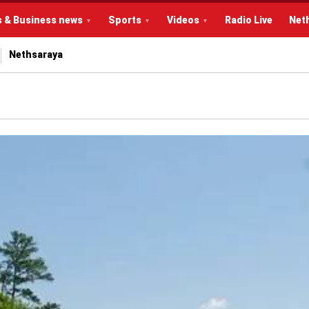
s & Business news
Sports
Videos
Radio Live
Net
Nethsaraya