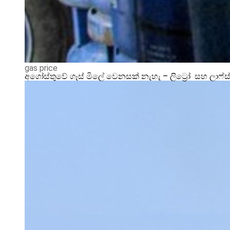
gas price
අගෝස්තුවේ ගෑස් මිලේ වෙනසක් නැහැ – ලිට්‍රෝ සහ ලාෆ්ස්