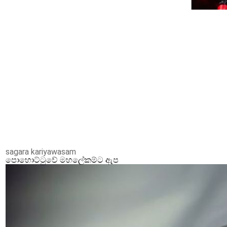
sagara kariyawasam
පොහොට්ටුවේ මහලේකම්ට ඇප