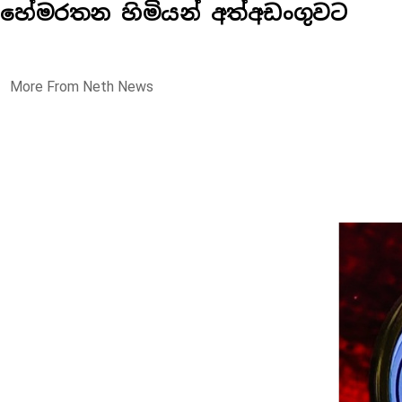
හේමරතන හිමියන් අත්අඩංගුවට
More From Neth News