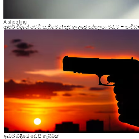
A shooting
ආමර් වීදියේ වෙඩි තැබීමෙන් තුවාල ලැබූ පුද්ගලයා මරුට – ස
ආමර් වීදියේ වෙඩි තැබීමක්