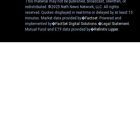
This material may not be published, broadcast, rewritten, or
redistributed. ©2025 Neth News Network, LLC. All rights
reserved. Quotes displayed in real-time or delayed by at least 15
minutes. Market data provided by�
Factset
. Powered and
implemented by�
FactSet Digital Solutions
.�
Legal Statement
.
Mutual Fund and ETF data provided by�
Refinitiv Lipper
.