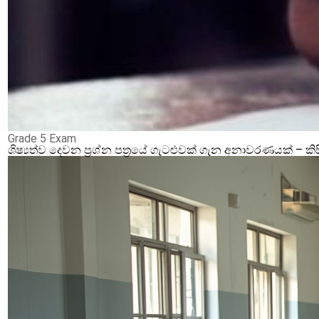
Grade 5 Exam
ශිෂ්‍යත්ව දෙවන ප්‍රශ්න පත්‍රයේ ගැටළුවක් ගැන අනාවරණයක් –