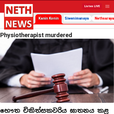
Listen LIVE
Kanin Konin
Siwenimanaya
Nethsaraya
Physiotherapist murdered
භෞත චිකිත්සකවරිය ඝාතනය කළ