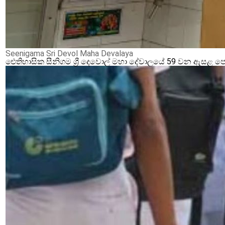
Seenigama Sri Devol Maha Devalaya
ඓතිහාසික සීනිගම ශ්‍රී දෙවොල් මහා දේවාලයේ 59 වන ඇසළ ප