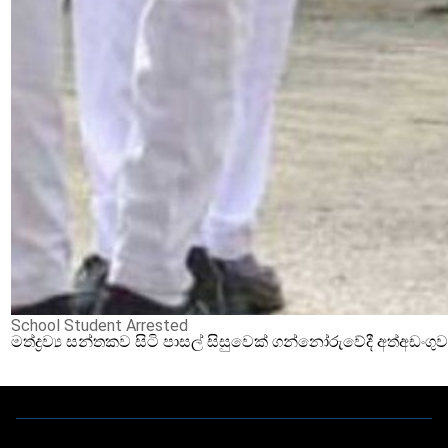
School Student Arrested
මත්ද්‍රව්‍ය සන්තකව සිටි පාසල් සිසුවෙක් ගන්නෝරුවේදී අත්අඩංගු