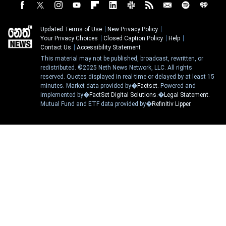
Updated Terms of Use
New Privacy Policy
Your Privacy Choices
Closed Caption Policy
Help
Contact Us
Accessibility Statement
This material may not be published, broadcast, rewritten, or
redistributed. ©2025 Neth News Network, LLC. All rights
reserved. Quotes displayed in real-time or delayed by at least 15
minutes. Market data provided by�
Factset
. Powered and
implemented by�
FactSet Digital Solutions
.�
Legal Statement
.
Mutual Fund and ETF data provided by�
Refinitiv Lipper
.