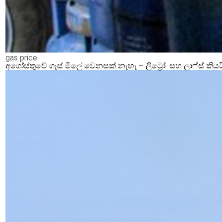
gas price
අගෝස්තුවේ ගෑස් මිලේ වෙනසක් නැහැ – ලිට්‍රෝ සහ ලාෆ්ස් කියය