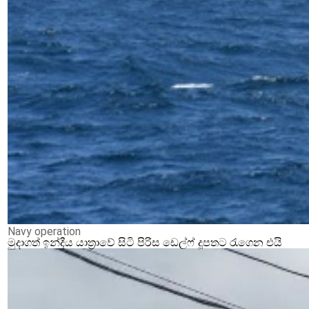
Navy operation
මුදාගත් ඉන්දීය යාත්‍රාවේ සිටි පිරිස ඩෙල්ෆ් දූපතට රැගෙන එයි