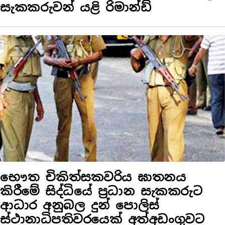
සැකකරුවන් යළි රිමාන්ඩ්
භෞත චිකිත්සකවරිය ඝාතනය
කිරීමේ සිද්ධියේ ප්‍රධාන සැකකරුට
ආධාර අනුබල දුන් පොලිස්
ස්ථානාධිපතිවරයෙක් අත්අඩංගුවට