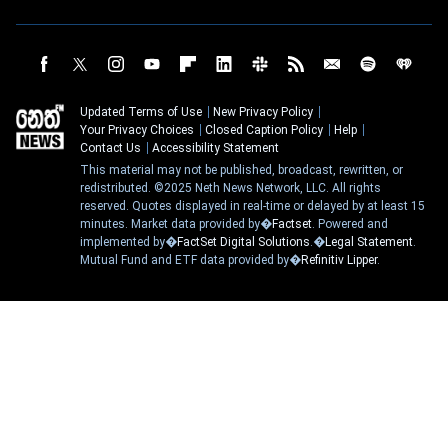
Updated Terms of Use
New Privacy Policy
Your Privacy Choices
Closed Caption Policy
Help
Contact Us
Accessibility Statement
This material may not be published, broadcast, rewritten, or
redistributed. ©2025 Neth News Network, LLC. All rights
reserved. Quotes displayed in real-time or delayed by at least 15
minutes. Market data provided by�
Factset
. Powered and
implemented by�
FactSet Digital Solutions
.�
Legal Statement
.
Mutual Fund and ETF data provided by�
Refinitiv Lipper
.