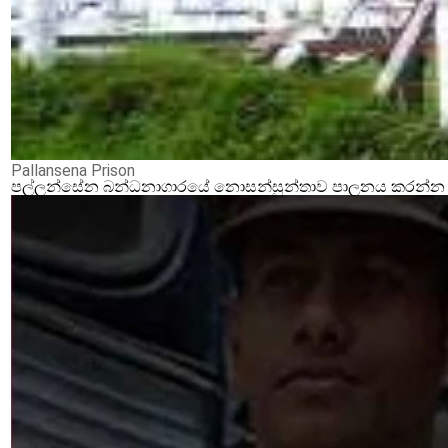
Pallansena Prison
පල්ලන්සේන බන්ධනාගාරයේ නොසන්සුන්තාව පාලනය කරන්න ආර