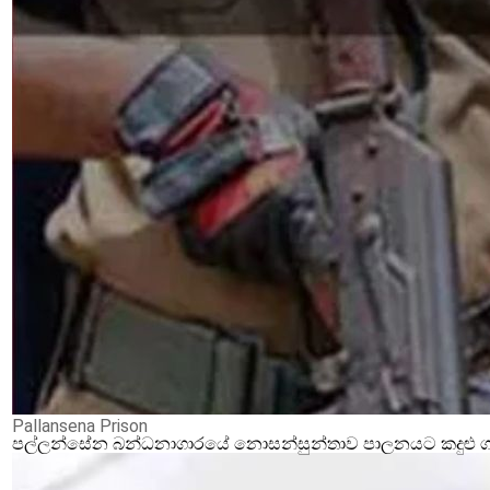
Pallansena Prison
පල්ලන්සේන බන්ධනාගාරයේ නොසන්සුන්තාව පාලනයට කදුළු ගෑස්