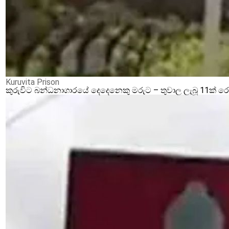
Kuruvita Prison
කුරුවිට බන්ධනාගාරයේ දෙදෙනෙකු මරුට – තුවාල ලැබූ 11ක් 