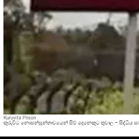
Kuruvita Prison
කුරුවිට නොසන්සුන්තාවයෙන් සිව් දෙනෙකුට තුවාල – සිද්ධිය 