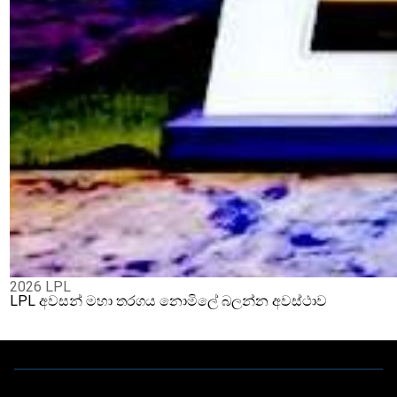
2026 LPL
LPL අවසන් මහා තරගය නොමිලේ බලන්න අවස්ථාව