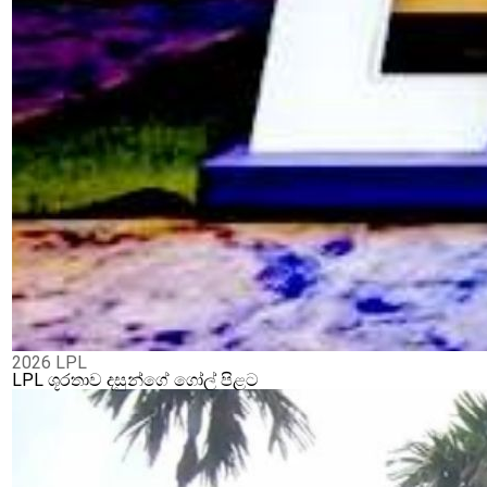
2026 LPL
LPL ශූරතාව දසුන්ගේ ගෝල් පිළට