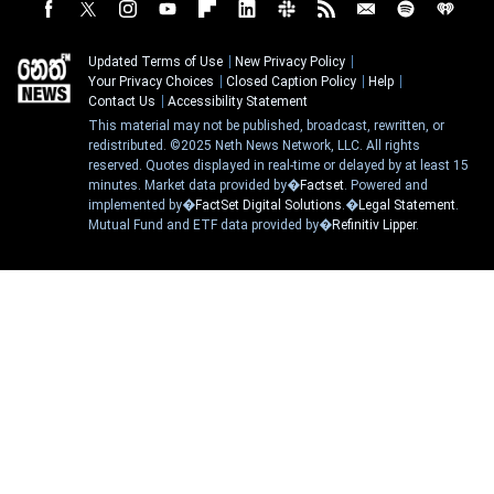
Updated Terms of Use
New Privacy Policy
Your Privacy Choices
Closed Caption Policy
Help
Contact Us
Accessibility Statement
This material may not be published, broadcast, rewritten, or
redistributed. ©2025 Neth News Network, LLC. All rights
reserved. Quotes displayed in real-time or delayed by at least 15
minutes. Market data provided by�
Factset
. Powered and
implemented by�
FactSet Digital Solutions
.�
Legal Statement
.
Mutual Fund and ETF data provided by�
Refinitiv Lipper
.