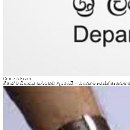
Grade 5 Exam
ශිෂ්‍යත්ව විභාගය සාර්ථකව ඇරඹෙයි – මහරගම අපේක්ෂා රෝහලේ