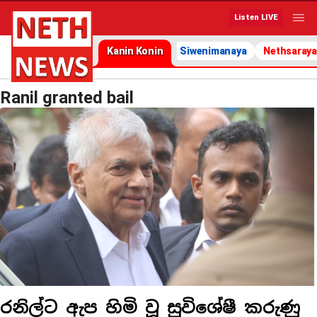
Listen LIVE
Kanin Konin
Siwenimanaya
Nethsaraya
Ranil granted bail
රනිල්ට ඇප හිමි වූ සුවිශේෂී කරුණු