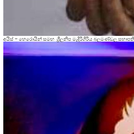
අයිස් – හෙරොයින් සමඟ ශ්‍රීලනිප මැදිරිගිරිය බලමණ්ඩල සභාපති