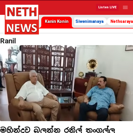
Listen LIVE
Kanin Konin
Siwenimanaya
Nethsaraya
Ranil
මහින්දව බලන්න රනිල් තංගල්ල