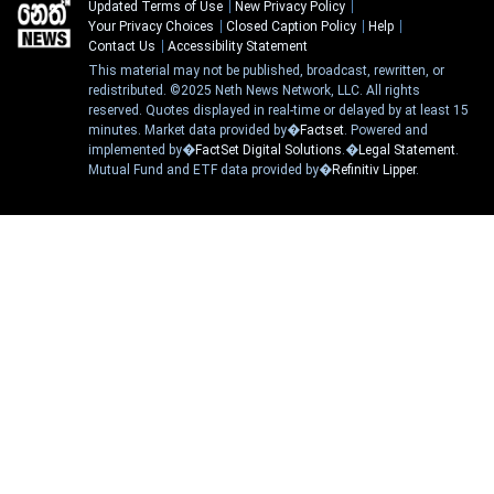
Updated Terms of Use
New Privacy Policy
Your Privacy Choices
Closed Caption Policy
Help
Contact Us
Accessibility Statement
This material may not be published, broadcast, rewritten, or
redistributed. ©2025 Neth News Network, LLC. All rights
reserved. Quotes displayed in real-time or delayed by at least 15
minutes. Market data provided by�
Factset
. Powered and
implemented by�
FactSet Digital Solutions
.�
Legal Statement
.
Mutual Fund and ETF data provided by�
Refinitiv Lipper
.