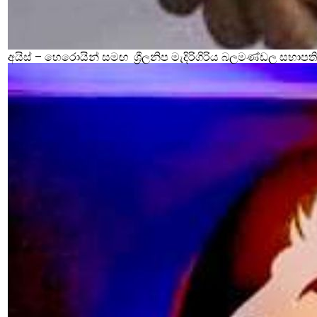
අයිස් – හෙරොයින් සමඟ ශ්‍රීලනිප මැදිරිගිරිය බලමණ්ඩල සභාපති