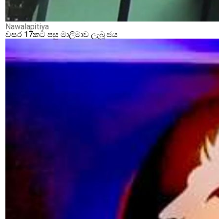
Nawalapitiya
වසර 17කට පසු මාලිමාව ලැබූ ජය