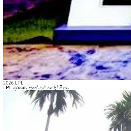
2026 LPL
LPL ශූරතාව දසුන්ගේ ගෝල් පිළට