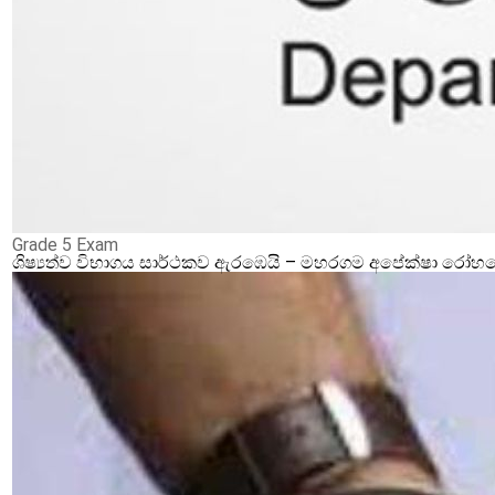
Grade 5 Exam
ශිෂ්‍යත්ව විභාගය සාර්ථකව ඇරඹෙයි – මහරගම අපේක්ෂා රෝහලේ