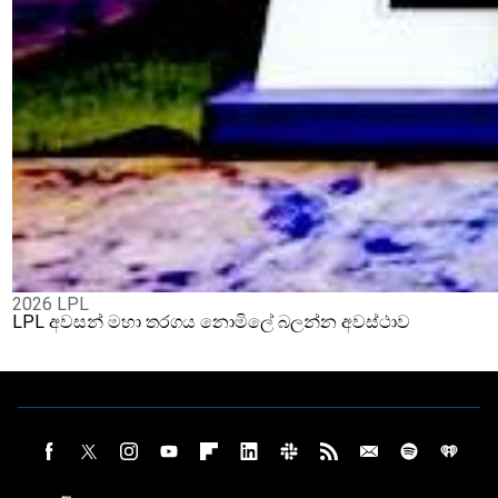
2026 LPL
LPL අවසන් මහා තරගය නොමිලේ බලන්න අවස්ථාව