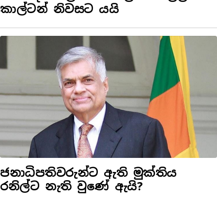
කාල්ටන් නිවසට යයි
ජනාධිපතිවරුන්ට ඇති මුක්තිය
රනිල්ට නැති වුණේ ඇයි?